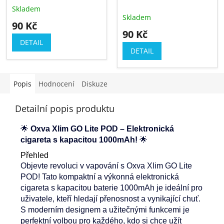
Skladem
Průměrné
Skladem
hodnocení
90 Kč
produktu
90 Kč
je
DETAIL
5,0
DETAIL
z
5
hvězdiček.
Popis
Hodnocení
Diskuze
Detailní popis produktu
🌟
Oxva Xlim GO Lite POD – Elektronická
cigareta s kapacitou 1000mAh!
🌟
Přehled
Objevte revoluci v vapování s Oxva Xlim GO Lite
POD! Tato kompaktní a výkonná elektronická
cigareta s kapacitou baterie 1000mAh je ideální pro
uživatele, kteří hledají přenosnost a vynikající chuť.
S moderním designem a užitečnými funkcemi je
perfektní volbou pro každého, kdo si chce užít