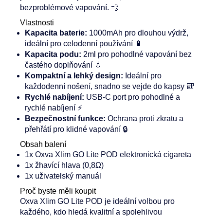
bezproblémové vapování. 💨
Vlastnosti
Kapacita baterie:
1000mAh pro dlouhou výdrž,
ideální pro celodenní používání 🔋
Kapacita podu:
2ml pro pohodlné vapování bez
častého doplňování 💧
Kompaktní a lehký design:
Ideální pro
každodenní nošení, snadno se vejde do kapsy 🎒
Rychlé nabíjení:
USB-C port pro pohodlné a
rychlé nabíjení ⚡
Bezpečnostní funkce:
Ochrana proti zkratu a
přehřátí pro klidné vapování 🔒
Obsah balení
1x Oxva Xlim GO Lite POD elektronická cigareta
1x žhavící hlava (0,8Ω)
1x uživatelský manuál
Proč byste měli koupit
Oxva Xlim GO Lite POD je ideální volbou pro
každého, kdo hledá kvalitní a spolehlivou