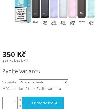
350 Kč
289 Kč bez DPH
Měrná
Zvolte variantu
cena:
Varianta
Můžeme doručit do:
Zvolte variantu
Přidat do košíku