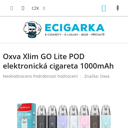
Přejít
NÁKUP
na
CZK
obsah
KOŠÍK
Oxva Xlim GO Lite POD
elektronická cigareta 1000mAh
Průměrné
Neohodnoceno
Podrobnosti hodnocení
Značka:
Oxva
hodnocení
produktu
je
0,0
z
5
hvězdiček.