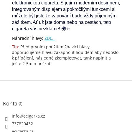
elektronickou cigaretu. S jejím moderním designem,
integrovaným displejem a pokročilými funkcemi si
můžete být jisti, že vapování bude vždy příjemným
zážitkem. Ať už jste doma nebo na cestách, tato
cigareta vás nezklame! 🌍✨
Náhradní hlavy:
ZDE.
Tip
: Před prvním použitím žhavící hlavy,
doporučujeme hlavu zakápnout liquidem aby nedošlo
k přípálení, následně zkompletovat, tank naplnit a
ještě 2-5min počkat.
Z
á
p
Kontakt
a
t
info
@
ecigarka.cz
í
737820432
ecigarka.cz