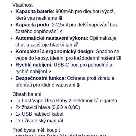
Vlastnosti
Kapacita baterie:
900mAh pro dlouhou výdrž,
která vás nezklame 🔋
Kapacita podu:
2-
2,5ml pro delší vapování bez
častého doplňování 💧
Automatické nastavení výkonu:
Optimalizuje
chuť a zajišťuje hladký tah 🌈
Kompaktní a ergonomický design:
Snadno se
vejde do kapsy, ideální pro každodenní nošení 🎒
Rychlé nabíjení:
USB-C port pro pohodlné a
rychlé nabíjení ⚡
Bezpečnostní funkce:
Ochrana proti zkratu a
přehřátí pro klidné vapování 🔒
Obsah balení
1x Lost Vape Ursa Baby 2 elektronická cigareta
2x žhavící hlava (0,6Ω a 0,8Ω)
1x USB nabíjecí kabel
1x uživatelský manuál
Proč byste měli koupit