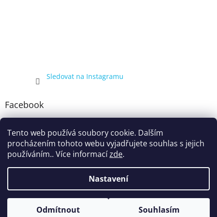
Sledovat na Instagramu
Facebook
Tento web používá soubory cookie. Dalším
procházením tohoto webu vyjadřujete souhlas s jejich
používáním.. Více informací
zde
.
Nastavení
Vytvořil Shoptet
Kompletní nabídka balíčků 4+1, zobrazená pouze registrovaným
Odmítnout
Souhlasím
Copyright 2026
ecigarka.cz
. Všechna práva vyhrazena.
zákazníkům, proto registraci doporučujeme.