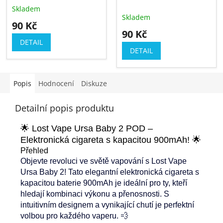
2/Ursa Nano Pro 2 POD
2/Ursa Nano Pro 2 POD
Skladem
Průměrné
V2
V3
Skladem
hodnocení
90 Kč
produktu
90 Kč
je
DETAIL
5,0
DETAIL
z
5
hvězdiček.
Popis
Hodnocení
Diskuze
Detailní popis produktu
🌟 Lost Vape Ursa Baby 2 POD –
Elektronická cigareta s kapacitou 900mAh! 🌟
Přehled
Objevte revoluci ve světě vapování s Lost Vape
Ursa Baby 2! Tato elegantní elektronická cigareta s
kapacitou baterie 900mAh je ideální pro ty, kteří
hledají kombinaci výkonu a přenosnosti. S
intuitivním designem a vynikající chutí je perfektní
volbou pro každého vaperu. 💨