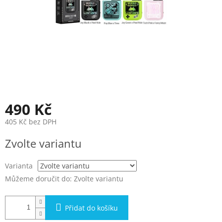
490 Kč
405 Kč bez DPH
Měrná
Zvolte variantu
cena:
Varianta
Můžeme doručit do:
Zvolte variantu
Přidat do košíku