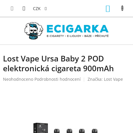
Přejít
NÁKUP
na
CZK
obsah
KOŠÍK
Lost Vape Ursa Baby 2 POD
elektronická cigareta 900mAh
Průměrné
Neohodnoceno
Podrobnosti hodnocení
Značka:
Lost Vape
hodnocení
produktu
je
0,0
z
5
hvězdiček.