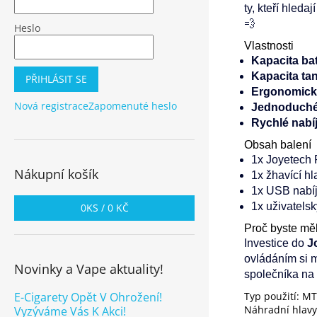
ty, kteří hled
💨
Heslo
Vlastnosti
Kapacita bat
Kapacita ta
PŘIHLÁSIT SE
Ergonomick
Nová registrace
Zapomenuté heslo
Jednoduché
Rychlé nabíj
Obsah balení
1x Joyetech 
Nákupní košík
1x žhavící hl
1x USB nabíj
1x uživatels
0
KS /
0 KČ
Proč byste měl
Investice do
J
ovládáním si m
Novinky a Vape aktuality!
společníka na 
Typ použití: MT
E-Cigarety Opět V Ohrožení!
Náhradní hlav
Vyzýváme Vás K Akci!