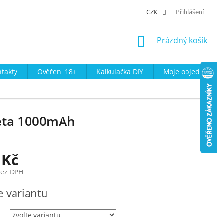
CZK
Přihlášení
NÁKUPNÍ
Prázdný košík
KOŠÍK
takty
Ověření 18+
Kalkulačka DIY
Moje objednávk
reta 1000mAh
 Kč
bez DPH
e variantu