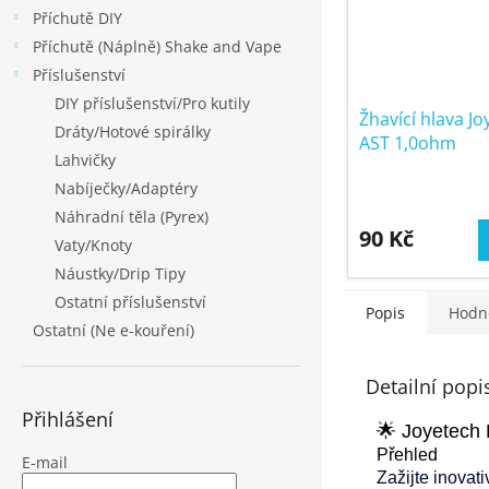
Příchutě DIY
Příchutě (Náplně) Shake and Vape
Příslušenství
DIY příslušenství/Pro kutily
Žhavící hlava J
Dráty/Hotové spirálky
AST 1,0ohm
Lahvičky
Nabíječky/Adaptéry
Náhradní těla (Pyrex)
90 Kč
Vaty/Knoty
Náustky/Drip Tipy
Ostatní příslušenství
Popis
Hodn
Ostatní (Ne e-kouření)
Detailní popi
Přihlášení
🌟 Joyetech
Přehled
E-mail
Zažijte inovat