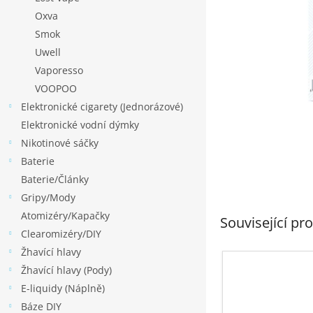
p
Oxva
a
Smok
n
Uwell
e
Vaporesso
l
VOOPOO
Elektronické cigarety (Jednorázové)
Elektronické vodní dýmky
Nikotinové sáčky
Baterie
Baterie/Články
Gripy/Mody
Atomizéry/Kapačky
Související pr
Clearomizéry/DIY
Žhavící hlavy
Žhavící hlavy (Pody)
E-liquidy (Náplně)
Báze DIY