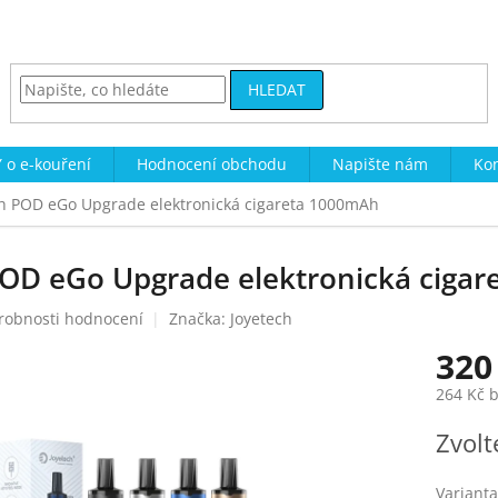
HLEDAT
 o e-kouření
Hodnocení obchodu
Napište nám
Kon
ch POD eGo Upgrade elektronická cigareta 1000mAh
POD eGo Upgrade elektronická ciga
robnosti hodnocení
Značka:
Joyetech
320
264 Kč 
Měrná
Zvolt
cena:
Varianta