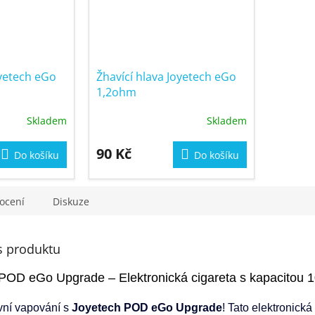
oyetech eGo
Žhavící hlava Joyetech eGo
1,2ohm
Skladem
Skladem
90 Kč
Do košíku
Do košíku
ocení
Diskuze
s produktu
 POD eGo Upgrade – Elektronická cigareta s kapacitou 
ivní vapování s
Joyetech POD eGo Upgrade
! Tato elektronick