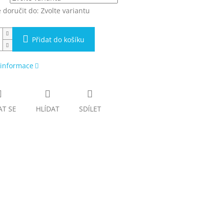
doručit do:
Zvolte variantu
Přidat do košíku
 informace
AT SE
HLÍDAT
SDÍLET