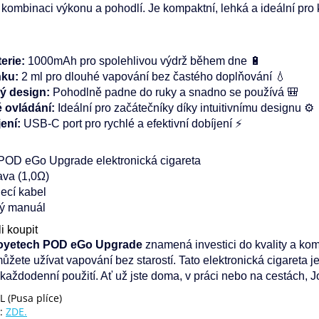
ají kombinaci výkonu a pohodlí. Je kompaktní, lehká a ideální pr
erie:
1000mAh pro spolehlivou výdrž během dne 🔋
nku:
2 ml pro dlouhé vapování bez častého doplňování 💧
ý design:
Pohodlně padne do ruky a snadno se používá 🎒
 ovládání:
Ideální pro začátečníky díky intuitivnímu designu ⚙️
ení:
USB-C port pro rychlé a efektivní dobíjení ⚡
POD eGo Upgrade elektronická cigareta
ava (1,0Ω)
ecí kabel
ký manuál
i koupit
oyetech POD eGo Upgrade
znamená investici do kvality a komf
ůžete užívat vapování bez starostí. Tato elektronická cigareta 
každodenní použití. Ať už jste doma, v práci nebo na cestách,
L (Pusa plíce)
y:
ZDE.