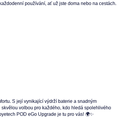
o každodenní používání, ať už jste doma nebo na cestách.
ortu. S její vynikající výdrží baterie a snadným
je skvělou volbou pro každého, kdo hledá spolehlivého
 Joyetech POD eGo Upgrade je tu pro vás! 🌍✨