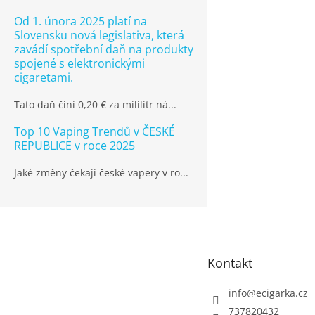
Od 1. února 2025 platí na
Slovensku nová legislativa, která
zavádí spotřební daň na produkty
spojené s elektronickými
cigaretami.
Tato daň činí 0,20 € za mililitr ná...
Top 10 Vaping Trendů v ČESKÉ
REPUBLICE v roce 2025
Jaké změny čekají české vapery v ro...
Z
á
p
Kontakt
a
t
info
@
ecigarka.cz
í
737820432