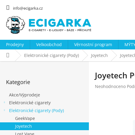
Přejít
na
info@ecigarka.cz
obsah
Prodejny
Velkoobchod
Věrnostní program
MÝTY
Domů
Elektronické cigarety (Pody)
Joyetech
Joyete
P
o
Joyetech 
Přeskočit
s
Kategorie
kategorie
Průměrné
Neohodnoceno
Pod
t
hodnocení
Akce/Výprodeje
r
produktu
Elektronické cigarety
a
je
0,0
Elektronické cigarety (Pody)
n
z
GeekVape
n
5
Joyetech
hvězdiček.
í
Lost Vape