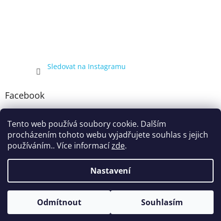
Sledovat na Instagramu
Facebook
Tento web používá soubory cookie. Dalším
procházením tohoto webu vyjadřujete souhlas s jejich
používáním.. Více informací
zde
.
Nastavení
Vytvořil Shoptet
Kompletní nabídka balíčků 4+1, zobrazená pouze registrovaným
Odmítnout
Souhlasím
Copyright 2026
ecigarka.cz
. Všechna práva vyhrazena.
zákazníkům, proto registraci doporučujeme.