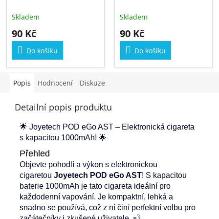
Skladem
Skladem
90 Kč
90 Kč
Do košíku
Do košíku
Popis
Hodnocení
Diskuze
Detailní popis produktu
🌟 Joyetech POD eGo AST – Elektronická cigareta
s kapacitou 1000mAh! 🌟
Přehled
Objevte pohodlí a výkon s elektronickou
cigaretou
Joyetech POD eGo AST
! S kapacitou
baterie 1000mAh je tato cigareta ideální pro
každodenní vapování. Je kompaktní, lehká a
snadno se používá, což z ní činí perfektní volbu pro
začátečníky i zkušené uživatele. 💨