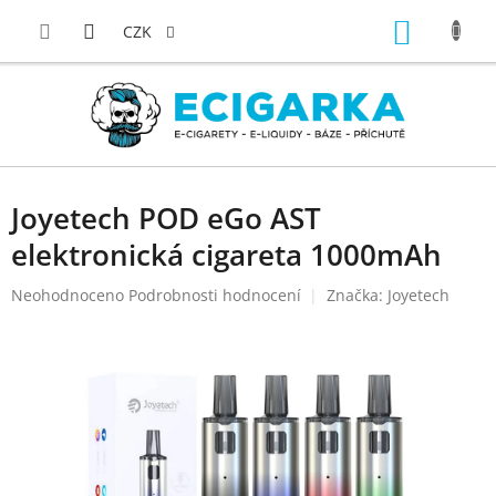
Přejít
NÁKUP
na
CZK
obsah
KOŠÍK
Joyetech POD eGo AST
elektronická cigareta 1000mAh
Průměrné
Neohodnoceno
Podrobnosti hodnocení
Značka:
Joyetech
hodnocení
produktu
je
0,0
z
5
hvězdiček.