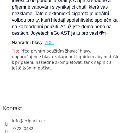
investici do pohodlí a kvality. Užijte si snadné a
příjemné vapování s vynikající chutí, která vás
nezklame. Tato elektronická cigareta je ideální
volbou pro ty, kteří hledají spolehlivého společníka
na každodenní použití. Ať už jste doma nebo na
cestách, Joyetech eGo AST je tu pro vás! 🌍✨
Náhradní hlavy:
ZDE.
Tip
: Před prvním použitím žhavící hlavy,
doporučujeme hlavu zakápnout liquidem aby nedošlo
k přípálení, následně zkompletovat, tank naplnit a
ještě 2-5min počkat.
Z
á
p
Kontakt
a
t
info
@
ecigarka.cz
í
737820432