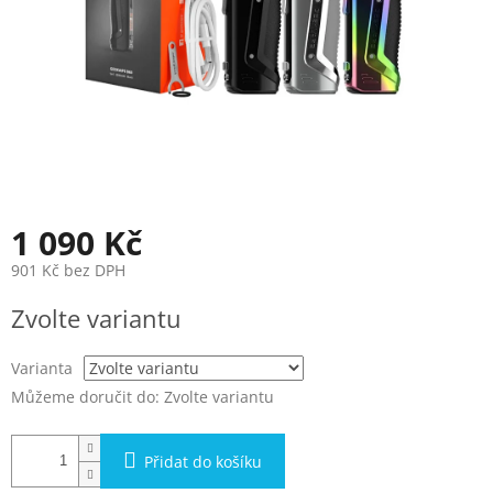
1 090 Kč
901 Kč bez DPH
Měrná
Zvolte variantu
cena:
Varianta
Můžeme doručit do:
Zvolte variantu
Přidat do košíku