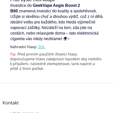
Investice do
GeekVape Aegis Boost 2
B60
znamená investici do kvality a spolehlivosti.
Užijte si skvělou chuť a dlouhou výdrž, což z ní dělá
ideální volbu pro každého, kdo hledá výjimečné
vapovací zážitky. Nezáleží na tom, zda jste na
cestách, nebo relaxujete doma – tato elektronická
cigareta vás nikdy nezklame! 🌍✨
Náhradní hlavy:
ZDE.
Tip
: Před prvním použitím žhavící hlavy,
doporučujeme hlavu zakápnout liquidem aby nedošlo
k přípálení, následně zkompletovat, tank naplnit a
ještě 2-5min počkat.
Z
á
p
Kontakt
a
t