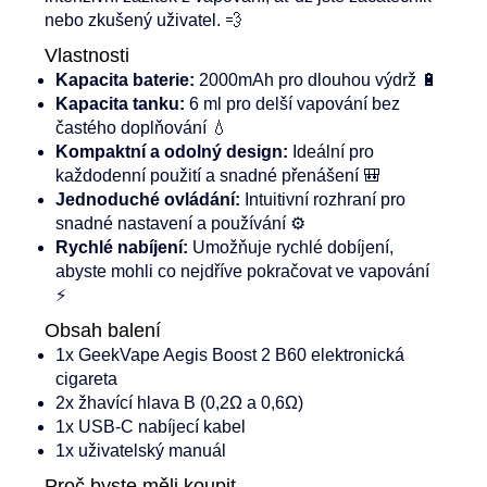
nebo zkušený uživatel. 💨
Vlastnosti
Kapacita baterie:
2000mAh pro dlouhou výdrž 🔋
Kapacita tanku:
6 ml pro delší vapování bez
častého doplňování 💧
Kompaktní a odolný design:
Ideální pro
každodenní použití a snadné přenášení 🎒
Jednoduché ovládání:
Intuitivní rozhraní pro
snadné nastavení a používání ⚙️
Rychlé nabíjení:
Umožňuje rychlé dobíjení,
abyste mohli co nejdříve pokračovat ve vapování
⚡
Obsah balení
1x GeekVape Aegis Boost 2 B60 elektronická
cigareta
2x žhavící hlava B (0,2Ω a 0,6Ω)
1x USB-C nabíjecí kabel
1x uživatelský manuál
Proč byste měli koupit