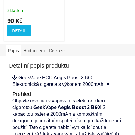
Skladem
90 Kč
DETAIL
Popis
Hodnocení
Diskuze
Detailní popis produktu
🌟 GeekVape POD Aegis Boost 2 B60 –
Elektronická cigareta s výkonem 2000mAh! 🌟
Přehled
Objevte revoluci v vapování s elektronickou
cigaretou
GeekVape Aegis Boost 2 B60
! S
kapacitou baterie 2000mAh a kompaktním
designem je ideálním společníkem pro každodenní
použití. Tato cigareta nabízí vynikající chuť a
intenzivní zážitek z vapování, ať už jste začátečník