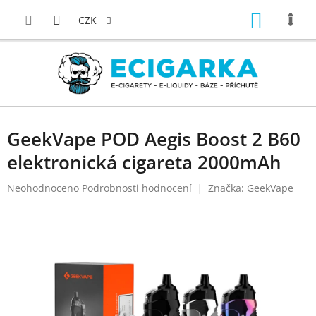
Přejít
NÁKUP
na
CZK
obsah
KOŠÍK
GeekVape POD Aegis Boost 2 B60
elektronická cigareta 2000mAh
Průměrné
Neohodnoceno
Podrobnosti hodnocení
Značka:
GeekVape
hodnocení
produktu
je
0,0
z
5
hvězdiček.