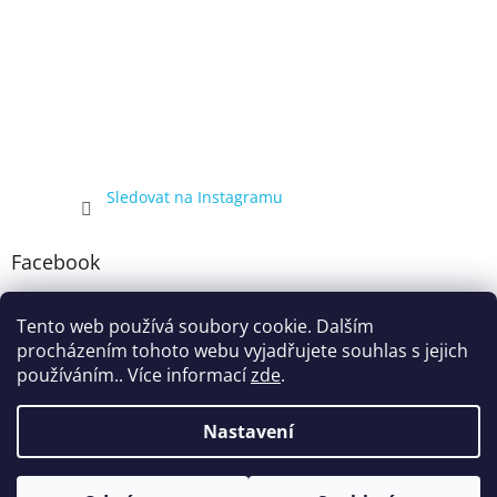
Sledovat na Instagramu
Facebook
Tento web používá soubory cookie. Dalším
procházením tohoto webu vyjadřujete souhlas s jejich
používáním.. Více informací
zde
.
Nastavení
Vytvořil Shoptet