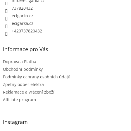
info
@
ecigarka.cz
í
737820432
ecigarka.cz
ecigarka.cz
+420737820432
Informace pro Vás
Doprava a Platba
Obchodní podmínky
Podmínky ochrany osobních údajů
Zpětný odběr elektra
Reklamace a vrácení zboží
Affiliate program
Instagram