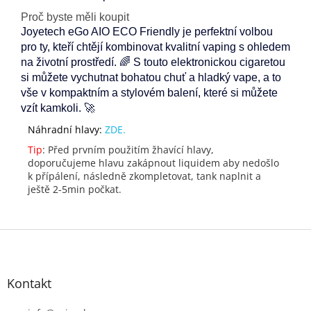
Proč byste měli koupit
Joyetech eGo AIO ECO Friendly je perfektní volbou
pro ty, kteří chtějí kombinovat kvalitní vaping s ohledem
na životní prostředí. 🌈 S touto elektronickou cigaretou
si můžete vychutnat bohatou chuť a hladký vape, a to
vše v kompaktním a stylovém balení, které si můžete
vzít kamkoli. 🚀
Náhradní hlavy:
ZDE.
Tip
: Před prvním použitím žhavící hlavy,
doporučujeme hlavu zakápnout liquidem aby nedošlo
k přípálení, následně zkompletovat, tank naplnit a
ještě 2-5min počkat.
Z
á
p
Kontakt
a
t