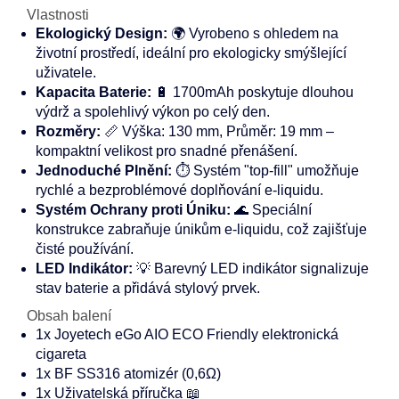
Vlastnosti
Ekologický Design:
🌍 Vyrobeno s ohledem na
životní prostředí, ideální pro ekologicky smýšlející
uživatele.
Kapacita Baterie:
🔋 1700mAh poskytuje dlouhou
výdrž a spolehlivý výkon po celý den.
Rozměry:
📏 Výška: 130 mm, Průměr: 19 mm –
kompaktní velikost pro snadné přenášení.
Jednoduché Plnění:
⏱️ Systém "top-fill" umožňuje
rychlé a bezproblémové doplňování e-liquidu.
Systém Ochrany proti Úniku:
🌊 Speciální
konstrukce zabraňuje únikům e-liquidu, což zajišťuje
čisté používání.
LED Indikátor:
💡 Barevný LED indikátor signalizuje
stav baterie a přidává stylový prvek.
Obsah balení
1x Joyetech eGo AIO ECO Friendly elektronická
cigareta
1x BF SS316 atomizér (0,6Ω)
1x Uživatelská příručka 📖