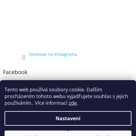
Sledovat na Instagramu
Facebook
Tento web používá soubory cookie. Dalším
procházením tohoto webu vyjadřujete souhlas s jejich
používáním.. Více informací
zde
.
Nastavení
Vytvořil Shoptet