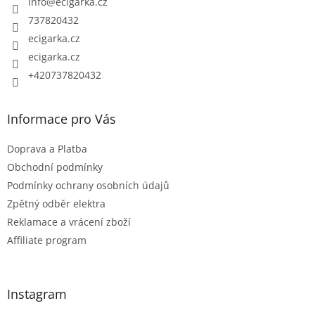
info
@
ecigarka.cz
í
737820432
ecigarka.cz
ecigarka.cz
+420737820432
Informace pro Vás
Doprava a Platba
Obchodní podmínky
Podmínky ochrany osobních údajů
Zpětný odběr elektra
Reklamace a vrácení zboží
Affiliate program
Instagram