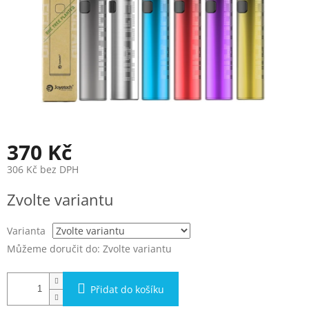
370 Kč
306 Kč bez DPH
Měrná
Zvolte variantu
cena:
Varianta
Můžeme doručit do:
Zvolte variantu
Přidat do košíku