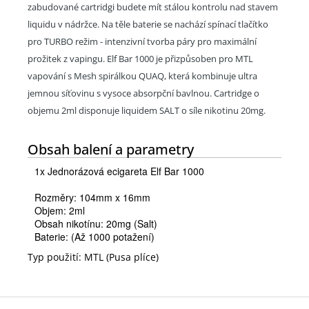
zabudované cartridgi budete mít stálou kontrolu nad stavem
liquidu v nádržce. Na těle baterie se nachází spínací tlačítko
pro TURBO režim - intenzivní tvorba páry pro maximální
prožitek z vapingu. Elf Bar 1000 je přizpůsoben pro MTL
vapování s Mesh spirálkou QUAQ, která kombinuje ultra
jemnou síťovinu s vysoce absorpční bavlnou. Cartridge o
objemu 2ml disponuje liquidem SALT o síle nikotinu 20mg.
Obsah balení a parametry
1x Jednorázová ecigareta Elf Bar
1000
Rozměry: 104mm x 16mm
Objem: 2ml
Obsah nikotínu: 20mg (Salt)
Baterie:
(Až 1000 potažení)
Typ použití: MTL (Pusa plíce)
Z