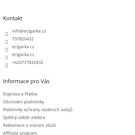
á
p
Kontakt
a
t
info
@
ecigarka.cz
í
737820432
ecigarka.cz
ecigarka.cz
+420737820432
Informace pro Vás
Doprava a Platba
Obchodní podmínky
Podmínky ochrany osobních údajů
Zpětný odběr elektra
Reklamace a vrácení zboží
Affiliate program