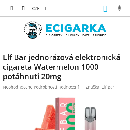
Přejít
NÁKUP
na
CZK
obsah
KOŠÍK
Elf Bar jednorázová elektronická
cigareta Watermelon 1000
potáhnutí 20mg
Průměrné
Neohodnoceno
Podrobnosti hodnocení
Značka:
Elf Bar
hodnocení
produktu
je
0,0
z
5
hvězdiček.