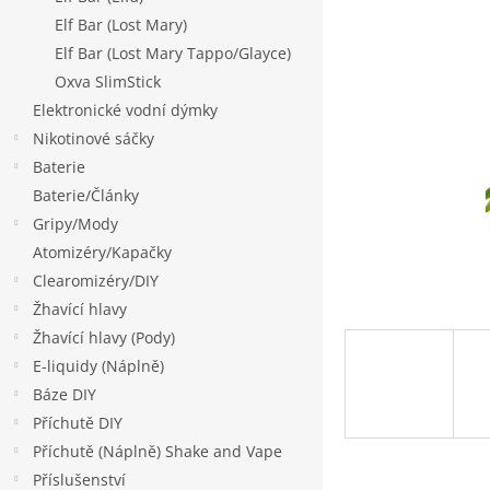
p
hvězdiček.
Elf Bar (Lost Mary)
a
Elf Bar (Lost Mary Tappo/Glayce)
n
Oxva SlimStick
e
Elektronické vodní dýmky
l
Nikotinové sáčky
Baterie
Baterie/Články
Gripy/Mody
Atomizéry/Kapačky
Clearomizéry/DIY
Žhavící hlavy
Žhavící hlavy (Pody)
E-liquidy (Náplně)
Báze DIY
Příchutě DIY
Příchutě (Náplně) Shake and Vape
Příslušenství