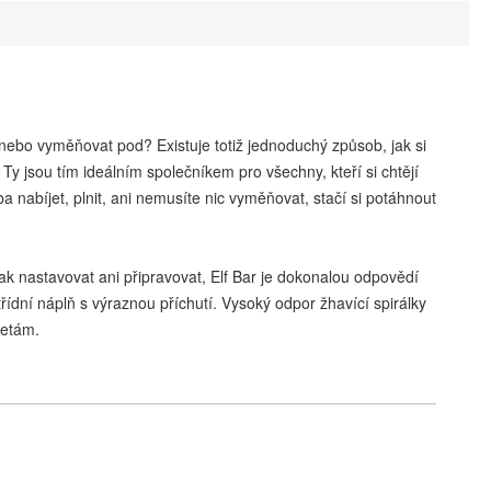
id nebo vyměňovat pod? Existuje totiž jednoduchý způsob, jak si
Ty jsou tím ideálním společníkem pro všechny, kteří si chtějí
ba nabíjet, plnit, ani nemusíte nic vyměňovat, stačí si potáhnout
ijak nastavovat ani připravovat, Elf Bar je dokonalou odpovědí
třídní náplň s výraznou příchutí. Vysoký odpor žhavící spirálky
retám.