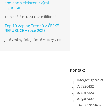
spojené s elektronickými
cigaretami.
Tato daň činí 0,20 € za mililitr ná...
Top 10 Vaping Trendů v ČESKÉ
REPUBLICE v roce 2025
Jaké změny čekají české vapery v ro...
Z
á
p
Kontakt
a
t
info
@
ecigarka.cz
í
737820432
ecigarka.cz
ecigarka.cz
+420737820432