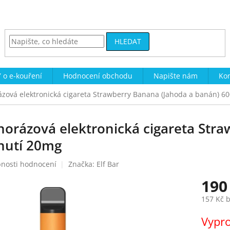
HLEDAT
 o e-kouření
Hodnocení obchodu
Napište nám
Kon
rázová elektronická cigareta Strawberry Banana (Jahoda a banán) 6
dnorázová elektronická cigareta Str
nutí 20mg
nosti hodnocení
Značka:
Elf Bar
190
157 Kč 
Měrná
Vypr
cena: