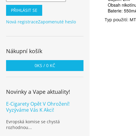
Obsah nikotínu
PŘIHLÁSIT SE
Baterie: 550m
Typ použití: MT
Nová registrace
Zapomenuté heslo
Nákupní košík
0
KS /
0 KČ
Novinky a Vape aktuality!
E-Cigarety Opět V Ohrožení!
Vyzýváme Vás K Akci!
Evropská komise se chystá
rozhodnou...