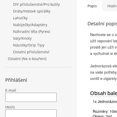
DIY příslušenství/Pro kutily
Popis
Hodno
Dráty/Hotové spirálky
Lahvičky
Detailní popi
Nabíječky/Adaptéry
Náhradní těla (Pyrex)
Nechcete se o sv
Vaty/Knoty
užít vapování be
Náustky/Drip Tipy
prostě jen užít 
Ostatní příslušenství
a vychutnat si sk
Ostatní (Ne e-kouření)
Jednorázová elek
na vaše potřeby,
uvnitř e-cigare
Přihlášení
E-mail
Obsah bale
1x Jednorázová
Heslo
Rozměry: 10
Objem: 2ml