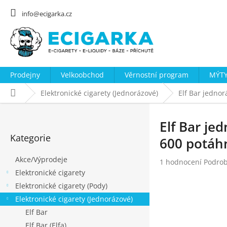
Přejít
na
info@ecigarka.cz
obsah
Prodejny
Velkoobchod
Věrnostní program
MÝTY
Domů
Elektronické cigarety (Jednorázové)
Elf Bar jedno
P
o
Elf Bar je
Přeskočit
s
Kategorie
kategorie
600 potáh
t
Akce/Výprodeje
r
Průměrné
1 hodnocení
Podrob
hodnocení
Elektronické cigarety
a
produktu
Elektronické cigarety (Pody)
n
je
Elektronické cigarety (Jednorázové)
n
2,0
z
Elf Bar
í
5
Elf Bar (Elfa)