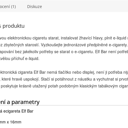
cení (1)
Diskuze
s produktu
ou elektronickou cigaretu starat, instalovat žhavící hlavy, plnit e-liqu
z zbytečných starostí. Vyzkoušejte jednorázové předplněné e-cigarety. 
vapování bez jakékoliv potřeby se starat o e-cigaretu. Elf Bar není potře
vělou příchuť e-liquid.
tronická cigareta Elf Bar nemá tlačítko nebo displej, není ji potřeba n
 které hravě uspokojí. Stačí si potáhnout z náustku a vychutnat si prvo
ty poskytuje krásně utažený potah podobným klasickým tabákovým ciga
ní a parametry
 ecigareta Elf Bar
4mm x 16mm