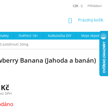
CZK
Přihlášení
NÁKUPNÍ
Prázdný košík
KOŠÍK
takty
Ověření 18+
Kalkulačka DIY
Moje objednávk
00 potáhnutí 20mg
awberry Banana (Jahoda a banán)
 Kč
bez DPH
odáno