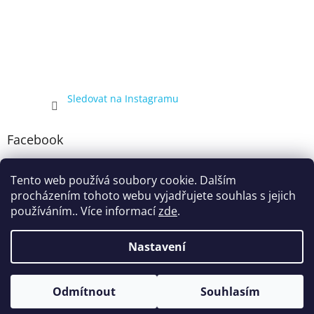
Sledovat na Instagramu
Facebook
Tento web používá soubory cookie. Dalším
procházením tohoto webu vyjadřujete souhlas s jejich
používáním.. Více informací
zde
.
Nastavení
Vytvořil Shoptet
Kompletní nabídka balíčků 4+1, zobrazená pouze registrovaným
Odmítnout
Souhlasím
Copyright 2026
ecigarka.cz
. Všechna práva vyhrazena.
zákazníkům, proto registraci doporučujeme.