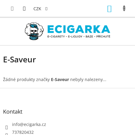
Přejít
NÁKUP
na
CZK
obsah
KOŠÍK
E-Saveur
Žádné produkty značky
E-Saveur
nebyly nalezeny...
Z
á
p
Kontakt
a
t
info
@
ecigarka.cz
í
737820432