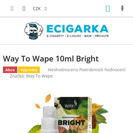
Přejít
NÁKUP
na
CZK
obsah
KOŠÍK
Way To Wape 10ml Bright
Průměrné
Neohodnoceno
Podrobnosti hodnocení
Akce
Výprodej
hodnocení
Značka:
Way To Wape
produktu
je
0,0
z
5
hvězdiček.