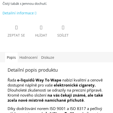
Čistý tabák s jemnou dochutí.
Detailní informace
ZEPTAT SE
HLÍDAT
SDÍLET
Popis
Hodnocení
Diskuze
Detailní popis produktu
Řada
e-liquidů Way To Wape
nabízí kvalitní a cenově
dostupné náplně pro vaše
elektronické cigarety.
Dlouholeté zkušenosti se odrazily na precizní přípravě
.
Kromě nového složení
na vás čekají známé, ale také
zcela nové mistrně namíchané příchutě
.
Díky dodržování norem ISO 9001 a ISO 8317 a pečlivý