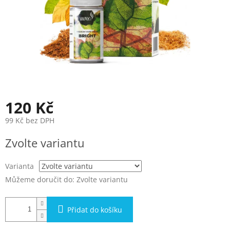
120 Kč
99 Kč bez DPH
Měrná
Zvolte variantu
cena:
Varianta
Můžeme doručit do:
Zvolte variantu
Přidat do košíku