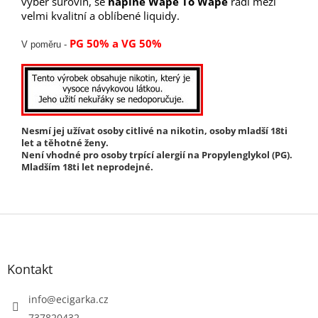
výběr surovin, se
náplně Wape To Wape
řadí mezi
velmi kvalitní a oblíbené liquidy.
PG 50% a VG 50%
V poměru -
Nesmí jej užívat osoby citlivé na nikotin, osoby mladší 18ti
let a těhotné ženy.
Není vhodné pro osoby trpící alergií na Propylenglykol (PG).
Mladším 18ti let neprodejné.
Z
á
p
Kontakt
a
t
info
@
ecigarka.cz
í
737820432