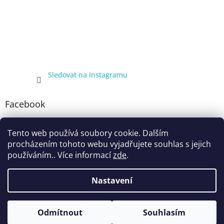
Sledovat na Instagramu
Facebook
Tento web používá soubory cookie. Dalším
procházením tohoto webu vyjadřujete souhlas s jejich
používáním.. Více informací
zde
.
Nastavení
Vytvořil Shoptet
Kompletní nabídka balíčků 4+1, zobrazená pouze registrovaným
Odmítnout
Souhlasím
Copyright 2026
ecigarka.cz
. Všechna práva vyhrazena.
zákazníkům, proto registraci doporučujeme.