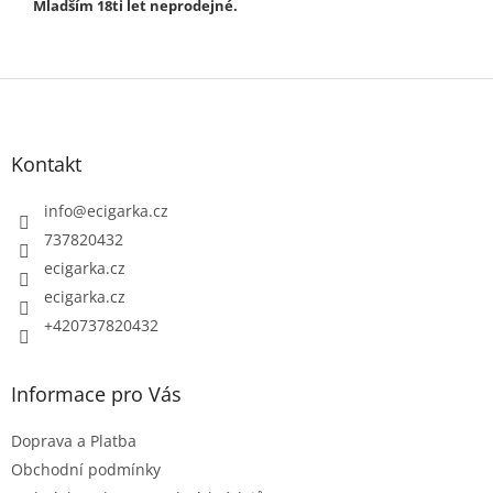
Mladším 18ti let neprodejné.
Z
á
p
Kontakt
a
t
info
@
ecigarka.cz
í
737820432
ecigarka.cz
ecigarka.cz
+420737820432
Informace pro Vás
Doprava a Platba
Obchodní podmínky