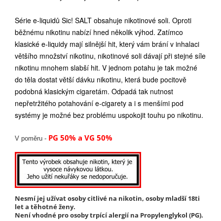
Série e-liquidů Sic! SALT obsahuje nikotinové soli. Oproti
běžnému nikotinu nabízí hned několik výhod. Zatímco
klasické e-liquidy mají silnější hit, který vám brání v inhalaci
většího množství nikotinu, nikotinové soli dávají při stejné síle
nikotinu mnohem slabší hit. V jednom potahu je tak možné
do těla dostat větší dávku nikotinu, která bude pocitově
podobná klasickým cigaretám. Odpadá tak nutnost
nepřetržitého potahování e-cigarety a i s menšími pod
systémy je možné bez problému uspokojit touhu po nikotinu.
PG 50% a VG 50%
V poměru -
Nesmí jej užívat osoby citlivé na nikotin, osoby mladší 18ti
let a těhotné ženy.
Není vhodné pro osoby trpící alergií na Propylenglykol (PG).