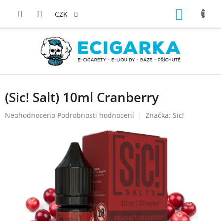
Přejít
NÁKUP
na
CZK
obsah
KOŠÍK
(Sic! Salt) 10ml Cranberry
Průměrné
Neohodnoceno
Podrobnosti hodnocení
Značka:
Sic!
hodnocení
produktu
je
0,0
z
5
hvězdiček.