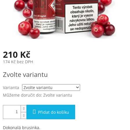
210 Kč
174 Kč bez DPH
Měrná
Zvolte variantu
cena:
Varianta
Můžeme doručit do:
Zvolte variantu
Přidat do košíku
Dokonalá brusinka.