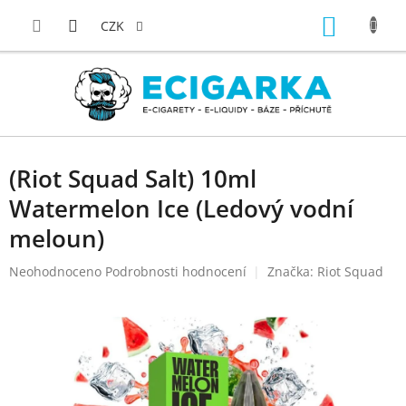
Přejít
NÁKUP
na
CZK
obsah
KOŠÍK
(Riot Squad Salt) 10ml
Watermelon Ice (Ledový vodní
meloun)
Průměrné
Neohodnoceno
Podrobnosti hodnocení
Značka:
Riot Squad
hodnocení
produktu
je
0,0
z
5
hvězdiček.