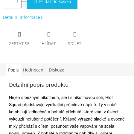
Přidat do košíku
Detailní informace
ZEPTAT SE
HLÍDAT
SDÍLET
Popis
Hodnocení
Diskuze
Detailní popis produktu
Nejen s běžným nikotinem, ale i s nikotinovou solí, Riot
Squad představuje vynikající prémiové náplně. Ty v sobě
kombinují jedinečné a bohaté příchutě, které vám v ústech
vykouzlí netušené potěšení. Krásně výrazné sladké a ovocné
mixy přichází s cílem, posunout vaše vapování na zcela
novou úroveň. Z bohaté a rozmanité nabídky si vybere