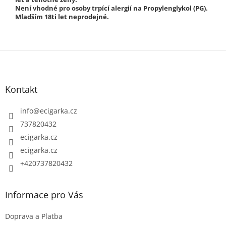
Není vhodné pro osoby trpící alergií na Propylenglykol (PG).
Mladším 18ti let neprodejné.
Z
á
p
Kontakt
a
t
info
@
ecigarka.cz
í
737820432
ecigarka.cz
ecigarka.cz
+420737820432
Informace pro Vás
Doprava a Platba