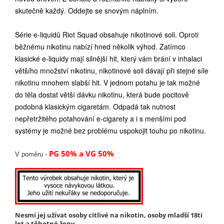
skutečně každý. Oddejte se snovým náplním.
Série e-liquidů Riot Squad obsahuje nikotinové soli. Oproti
běžnému nikotinu nabízí hned několik výhod. Zatímco
klasické e-liquidy mají silnější hit, který vám brání v inhalaci
většího množství nikotinu, nikotinové soli dávají při stejné síle
nikotinu mnohem slabší hit. V jednom potahu je tak možné
do těla dostat větší dávku nikotinu, která bude pocitově
podobná klasickým cigaretám. Odpadá tak nutnost
nepřetržitého potahování e-cigarety a i s menšími pod
systémy je možné bez problému uspokojit touhu po nikotinu.
PG 50% a VG 50%
V poměru -
Nesmí jej užívat osoby citlivé na nikotin, osoby mladší 18ti
let a těhotné ženy.