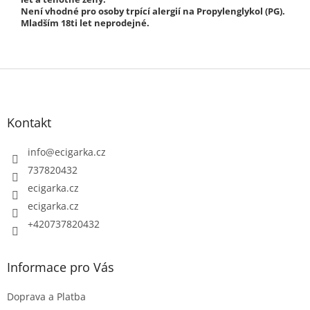
Není vhodné pro osoby trpící alergií na Propylenglykol (PG).
Mladším 18ti let neprodejné.
Z
á
p
Kontakt
a
t
info
@
ecigarka.cz
í
737820432
ecigarka.cz
ecigarka.cz
+420737820432
Informace pro Vás
Doprava a Platba