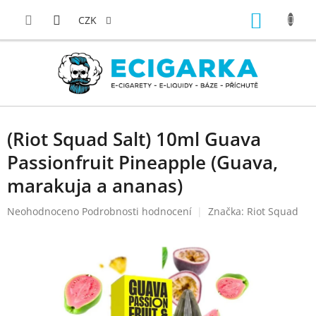
Přejít
NÁKUP
na
CZK
obsah
KOŠÍK
(Riot Squad Salt) 10ml Guava
Passionfruit Pineapple (Guava,
marakuja a ananas)
Průměrné
Neohodnoceno
Podrobnosti hodnocení
Značka:
Riot Squad
hodnocení
produktu
je
0,0
z
5
hvězdiček.