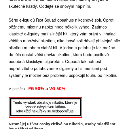
skutečně každý. Oddejte se snovým náplním.
Série e-liquidů Riot Squad obsahuje nikotinové soli. Oproti
běžnému nikotinu nabízí hned několik výhod. Zatímco
klasické e-liquidy mají silnější hit, který vám brání v inhalaci
většího množství nikotinu, nikotinové soli dávají při stejné síle
nikotinu mnohem slabší hit. V jednom potahu je tak možné
do těla dostat větší dávku nikotinu, která bude pocitově
podobná klasickým cigaretám. Odpadá tak nutnost
nepřetržitého potahování e-cigarety a i s menšími pod
systémy je možné bez problému uspokojit touhu po nikotinu.
PG 50% a VG 50%
V poměru -
Nesmí jej užívat osoby citlivé na nikotin, osoby mladší 18ti
let a těhotné ženy.