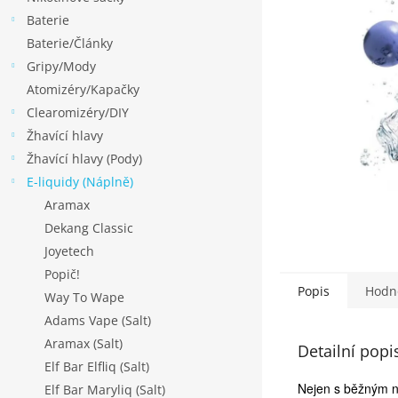
p
Baterie
a
Baterie/Články
n
Gripy/Mody
e
Atomizéry/Kapačky
l
Clearomizéry/DIY
Žhavící hlavy
Žhavící hlavy (Pody)
E-liquidy (Náplně)
Aramax
Dekang Classic
Joyetech
Popič!
Popis
Hodn
Way To Wape
Adams Vape (Salt)
Aramax (Salt)
Detailní popi
Elf Bar Elfliq (Salt)
Nejen s běžným ni
Elf Bar Maryliq (Salt)