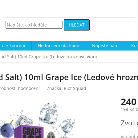
HLEDAT
 o e-kouření
Hodnocení obchodu
Napište nám
Kon
uad Salt) 10ml Grape Ice (Ledové hroznové víno)
d Salt) 10ml Grape Ice (Ledové hroz
robnosti hodnocení
Značka:
Riot Squad
240
198 Kč 
Měrná
Zvolt
cena:
Varianta