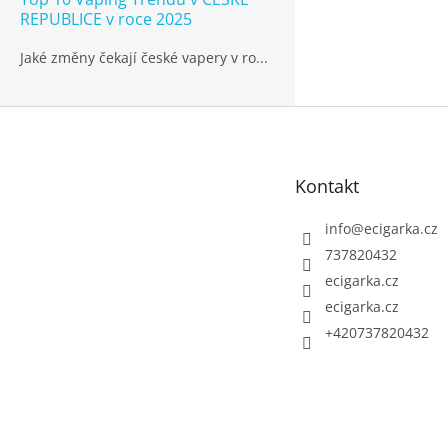
REPUBLICE v roce 2025
Jaké změny čekají české vapery v ro...
Z
á
p
Kontakt
a
t
info
@
ecigarka.cz
í
737820432
ecigarka.cz
ecigarka.cz
+420737820432