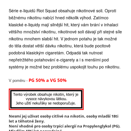
Série e-liquidů Riot Squad obsahuje nikotinové soli. Oproti
běžnému nikotinu nabízí hned několik výhod. Zatímco
klasické e-liquidy mají silnější hit, který vám brání v inhalaci
většího množství nikotinu, nikotinové soli dávají při stejné síle
nikotinu mnohem slabší hit. V jednom potahu je tak možné
do těla dostat větší dávku nikotinu, která bude pocitově
podobná klasickým cigaretám. Odpadá tak nutnost
nepřetržitého potahování e-cigarety a i s menšími pod
systémy je možné bez problému uspokojit touhu po nikotinu.
PG 50% a VG 50%
V poměru -
Nesmí jej užívat osoby citlivé na nikotin, osoby mladší 18ti
let a těhotné ženy.
Není vhodné pro osoby trpící alergií na Propylenglykol (PG).
Mladším 18ti let neprodejné.