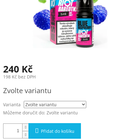
240 Kč
198 Kč bez DPH
Měrná
Zvolte variantu
cena:
Varianta
Můžeme doručit do:
Zvolte variantu
Přidat do košíku