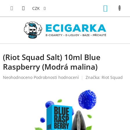
Přejít
NÁKUP
na
CZK
obsah
KOŠÍK
(Riot Squad Salt) 10ml Blue
Raspberry (Modrá malina)
Průměrné
Neohodnoceno
Podrobnosti hodnocení
Značka:
Riot Squad
hodnocení
produktu
je
0,0
z
5
hvězdiček.