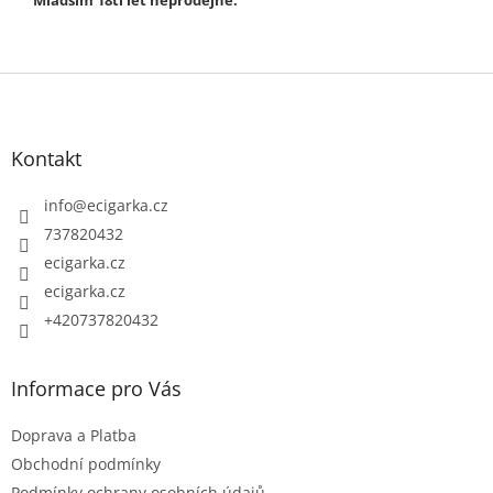
Z
á
p
Kontakt
a
t
info
@
ecigarka.cz
í
737820432
ecigarka.cz
ecigarka.cz
+420737820432
Informace pro Vás
Doprava a Platba
Obchodní podmínky
Podmínky ochrany osobních údajů