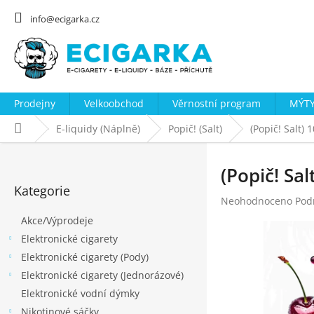
Přejít
na
info@ecigarka.cz
obsah
Prodejny
Velkoobchod
Věrnostní program
MÝTY
Domů
E-liquidy (Náplně)
Popič! (Salt)
(Popič! Salt) 
P
o
(Popič! Sal
Přeskočit
s
Kategorie
kategorie
Průměrné
Neohodnoceno
Pod
t
hodnocení
Akce/Výprodeje
r
produktu
Elektronické cigarety
a
je
0,0
Elektronické cigarety (Pody)
n
z
Elektronické cigarety (Jednorázové)
n
5
Elektronické vodní dýmky
hvězdiček.
í
Nikotinové sáčky