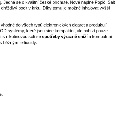
. Jedná se o kvalitní české příchutě. Nové náplně Popič! Salt
á dráždivý pocit v krku. Díky tomu je možné inhalovat vyšší
 vhodné do všech typů elektronických cigaret a produkují
 POD systémy, které jsou sice kompaktní, ale nabízí pouze
 s nikotinovou solí se
spotřeby výrazně sníží
a kompaktní
s běžnými e-liquidy.
é.