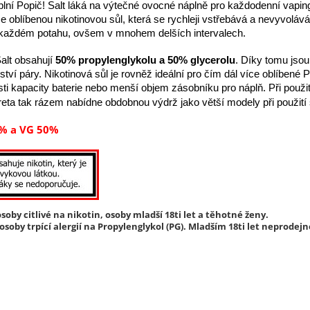
lní Popič! Salt láká na výtečné ovocné náplně pro každodenní vaping
ce oblíbenou nikotinovou sůl, která se rychleji vstřebává a nevyvoláv
 každém potahu, ovšem v mnohem delších intervalech.
Salt obsahují
50% propylenglykolu a 50% glycerolu
. Díky tomu jsou
ví páry. Nikotinová sůl je rovněž ideální pro čím dál více oblíbené
 kapacity baterie nebo menší objem zásobníku pro náplň. Při použití
reta tak rázem nabídne obdobnou výdrž jako větší modely při použití 
% a VG 50%
soby citlivé na nikotin, osoby mladší 18ti let a těhotné ženy.
soby trpící alergií na Propylenglykol (PG). Mladším 18ti let neprodejn