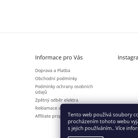
Informace pro Vás
Instagr
Doprava a Platba
Obchodní podmínky
Podmínky ochrany osobních
údajů
Zpětný odběr elektra
Reklamace a vrácení zboží
Sl
Tento web používá soubory co
Affiliate program
procházením tohoto webu vyj
s jejich používáním.. Více inf