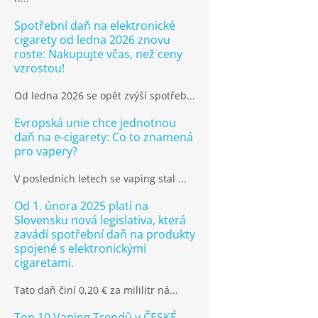
Spotřební daň na elektronické
cigarety od ledna 2026 znovu
roste: Nakupujte včas, než ceny
vzrostou!
Od ledna 2026 se opět zvýší spotřeb...
Evropská unie chce jednotnou
daň na e-cigarety: Co to znamená
pro vapery?
V posledních letech se vaping stal ...
Od 1. února 2025 platí na
Slovensku nová legislativa, která
zavádí spotřební daň na produkty
spojené s elektronickými
cigaretami.
Tato daň činí 0,20 € za mililitr ná...
Top 10 Vaping Trendů v ČESKÉ