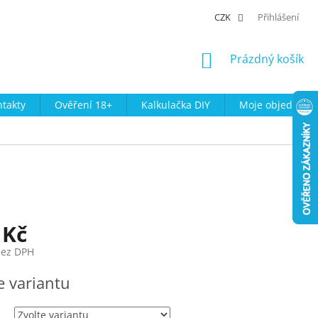
CZK
Přihlášení
NÁKUPNÍ
Prázdný košík
KOŠÍK
takty
Ověření 18+
Kalkulačka DIY
Moje objednávk
 Kč
bez DPH
e variantu