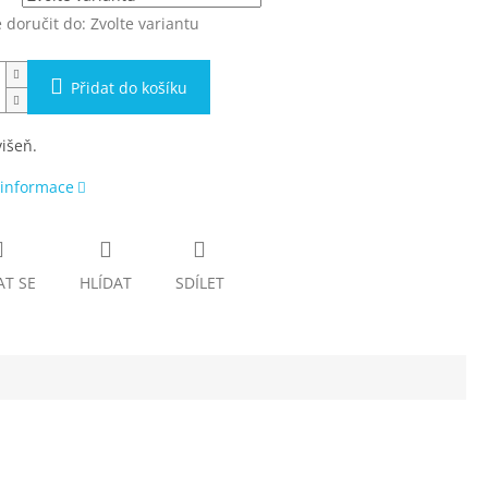
doručit do:
Zvolte variantu
Přidat do košíku
išeň.
 informace
AT SE
HLÍDAT
SDÍLET