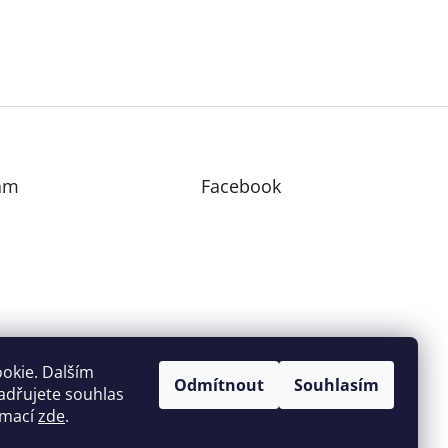
am
Facebook
edovat na Instagramu
okie. Dalším
Odmítnout
Souhlasím
adřujete souhlas
ormací
zde
.