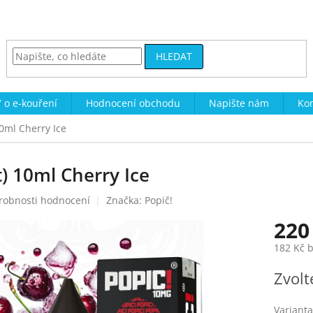
HLEDAT
 o e-kouření
Hodnocení obchodu
Napište nám
Kon
10ml Cherry Ice
t) 10ml Cherry Ice
robnosti hodnocení
Značka:
Popič!
220
182 Kč 
Měrná
Zvolt
cena:
Varianta