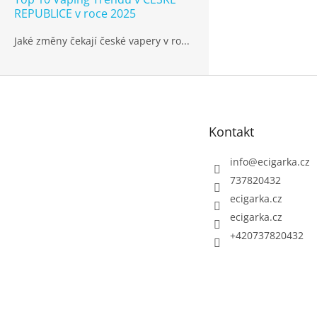
REPUBLICE v roce 2025
Jaké změny čekají české vapery v ro...
Z
á
p
Kontakt
a
t
info
@
ecigarka.cz
í
737820432
ecigarka.cz
ecigarka.cz
+420737820432