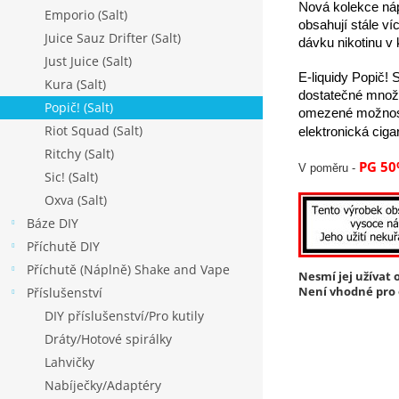
N
ová kolekce náp
Emporio (Salt)
obsahují stále ví
Juice Sauz Drifter (Salt)
dávku nikotinu v
Just Juice (Salt)
E-liquidy Popič! 
Kura (Salt)
dostatečné množst
Popič! (Salt)
omezené možnosti
Riot Squad (Salt)
elektronická ciga
Ritchy (Salt)
PG 50
V poměru -
Sic! (Salt)
Oxva (Salt)
Báze DIY
Příchutě DIY
Příchutě (Náplně) Shake and Vape
Nesmí jej užívat o
Není vhodné pro o
Příslušenství
DIY příslušenství/Pro kutily
Dráty/Hotové spirálky
Lahvičky
Nabíječky/Adaptéry