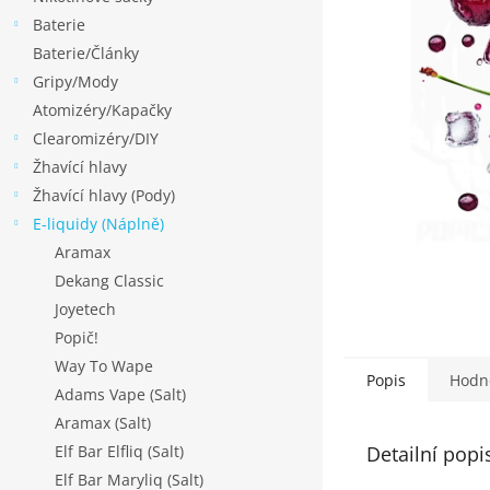
p
Baterie
a
Baterie/Články
n
Gripy/Mody
e
Atomizéry/Kapačky
l
Clearomizéry/DIY
Žhavící hlavy
Žhavící hlavy (Pody)
E-liquidy (Náplně)
Aramax
Dekang Classic
Joyetech
Popič!
Way To Wape
Popis
Hodn
Adams Vape (Salt)
Aramax (Salt)
Detailní popi
Elf Bar Elfliq (Salt)
Elf Bar Maryliq (Salt)