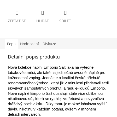
ZEPTAT SE
HLÍDAT
SDÍLET
Popis
Hodnocení
Diskuze
Detailní popis produktu
N
ová kolekce náplní Emporio Salt láká na výtečné
tabákové směsi, ale také na jedinečné ovocné náplně pro
každodenní vaping. Jedná se o kvalitní české příchutě
renomovaného výrobce, který již v minulosti představil sérii
skvělých samostatných příchutí a řadu e-liquidů Emporio.
Nové náplně Emporio Salt obsahují stále více oblíbenou
nikotinovou sůl, která se rychleji vstřebává a nevyvolává
dráždivý pocit v krku. Díky tomu je možné inhalovat vyšší
dávku nikotinu v každém potahu, ovšem v mnohem
delších intervalech.