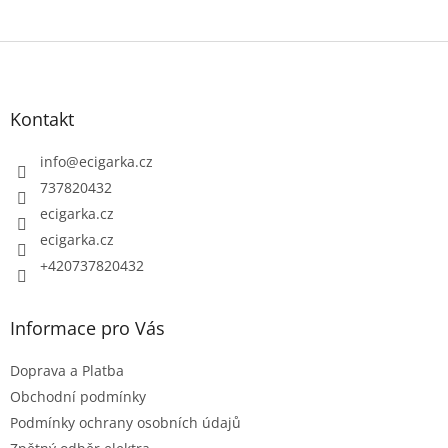
Z
á
p
Kontakt
a
t
info
@
ecigarka.cz
í
737820432
ecigarka.cz
ecigarka.cz
+420737820432
Informace pro Vás
Doprava a Platba
Obchodní podmínky
Podmínky ochrany osobních údajů