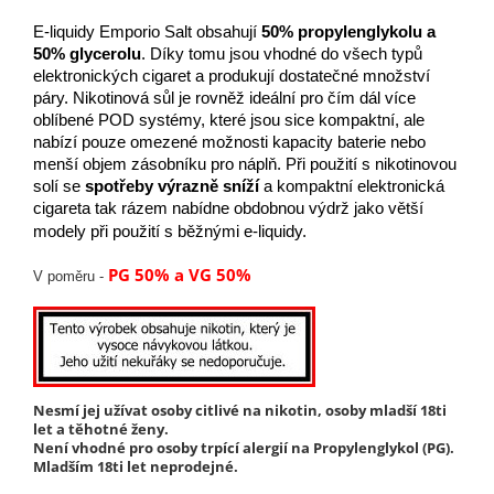
E-liquidy Emporio Salt obsahují
50% propylenglykolu a
50% glycerolu
. Díky tomu jsou vhodné do všech typů
elektronických cigaret a produkují dostatečné množství
páry. Nikotinová sůl je rovněž ideální pro čím dál více
oblíbené POD systémy, které jsou sice kompaktní, ale
nabízí pouze omezené možnosti kapacity baterie nebo
menší objem zásobníku pro náplň. Při použití s nikotinovou
solí se
spotřeby výrazně sníží
a kompaktní elektronická
cigareta tak rázem nabídne obdobnou výdrž jako větší
modely při použití s běžnými e-liquidy.
PG 50% a VG 50%
V poměru -
Nesmí jej užívat osoby citlivé na nikotin, osoby mladší 18ti
let a těhotné ženy.
Není vhodné pro osoby trpící alergií na Propylenglykol (PG).
Mladším 18ti let neprodejné.