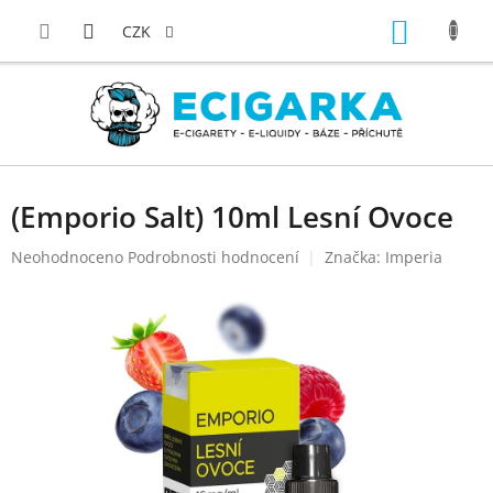
Přejít
NÁKUP
na
CZK
obsah
KOŠÍK
(Emporio Salt) 10ml Lesní Ovoce
Průměrné
Neohodnoceno
Podrobnosti hodnocení
Značka:
Imperia
hodnocení
produktu
je
0,0
z
5
hvězdiček.