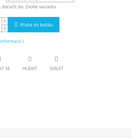
doručit do:
Zvolte variantu
Přidat do košíku
 informace
AT SE
HLÍDAT
SDÍLET