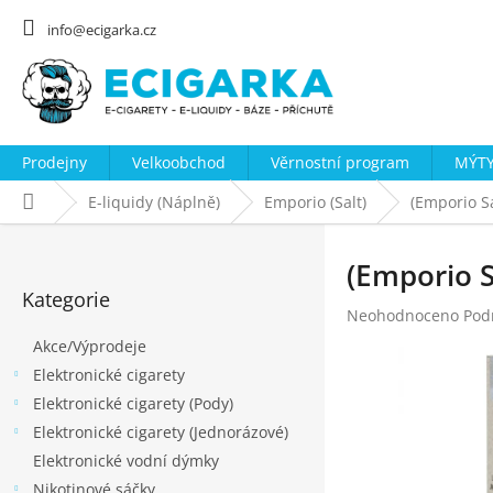
Přejít
na
info@ecigarka.cz
obsah
Prodejny
Velkoobchod
Věrnostní program
MÝTY
Domů
E-liquidy (Náplně)
Emporio (Salt)
(Emporio S
P
o
(Emporio S
Přeskočit
s
Kategorie
kategorie
Průměrné
Neohodnoceno
Pod
t
hodnocení
Akce/Výprodeje
r
produktu
Elektronické cigarety
a
je
0,0
Elektronické cigarety (Pody)
n
z
Elektronické cigarety (Jednorázové)
n
5
Elektronické vodní dýmky
hvězdiček.
í
Nikotinové sáčky