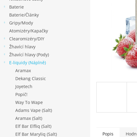
p
Baterie
a
Baterie/Články
n
Gripy/Mody
e
Atomizéry/Kapačky
l
Clearomizéry/DIY
Žhavící hlavy
Žhavící hlavy (Pody)
E-liquidy (Náplně)
Aramax
Dekang Classic
Joyetech
Popič!
Way To Wape
Adams Vape (Salt)
Aramax (Salt)
Elf Bar Elfliq (Salt)
Popis
Hodn
Elf Bar Maryliq (Salt)