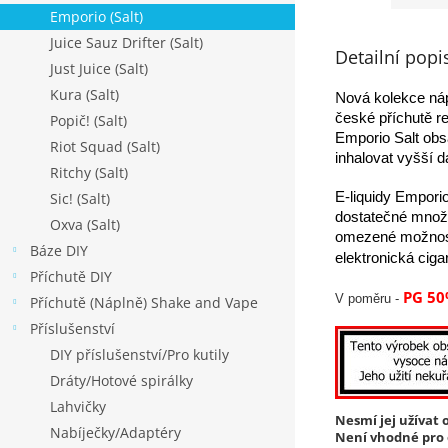
Emporio (Salt)
Juice Sauz Drifter (Salt)
Detailní popi
Just Juice (Salt)
Kura (Salt)
N
ová kolekce náp
české příchutě re
Popič! (Salt)
Emporio Salt obsa
Riot Squad (Salt)
inhalovat vyšší 
Ritchy (Salt)
Sic! (Salt)
E-liquidy Empori
dostatečné množst
Oxva (Salt)
omezené možnosti
Báze DIY
elektronická ciga
Příchutě DIY
PG 50
V poměru -
Příchutě (Náplně) Shake and Vape
Příslušenství
DIY příslušenství/Pro kutily
Dráty/Hotové spirálky
Lahvičky
Nesmí jej užívat o
Nabíječky/Adaptéry
Není vhodné pro o