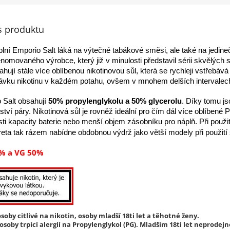
s produktu
lní Emporio Salt láká na výtečné tabákové směsi, ale také na jedine
nomovaného výrobce, který již v minulosti představil sérii skvělých
hují stále více oblíbenou nikotinovou sůl, která se rychleji vstřebá
dávku nikotinu v každém potahu, ovšem v mnohem delších intervalec
o Salt obsahují
50% propylenglykolu a 50% glycerolu
. Díky tomu js
ví páry. Nikotinová sůl je rovněž ideální pro čím dál více oblíbené
 kapacity baterie nebo menší objem zásobníku pro náplň. Při použití
reta tak rázem nabídne obdobnou výdrž jako větší modely při použití 
% a VG 50%
soby citlivé na nikotin, osoby mladší 18ti let a těhotné ženy.
soby trpící alergií na Propylenglykol (PG). Mladším 18ti let neprodejn