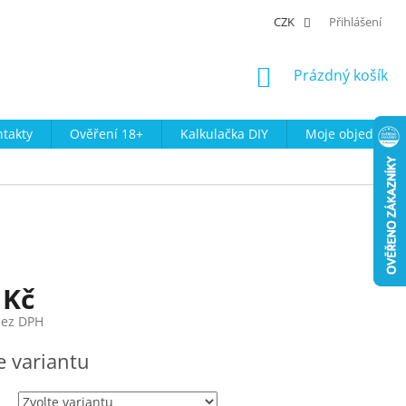
CZK
Přihlášení
NÁKUPNÍ
Prázdný košík
KOŠÍK
takty
Ověření 18+
Kalkulačka DIY
Moje objednávk
 Kč
bez DPH
e variantu