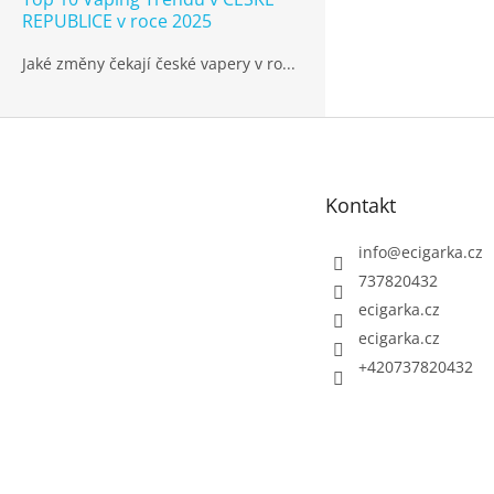
REPUBLICE v roce 2025
Jaké změny čekají české vapery v ro...
Z
á
p
Kontakt
a
t
info
@
ecigarka.cz
í
737820432
ecigarka.cz
ecigarka.cz
+420737820432