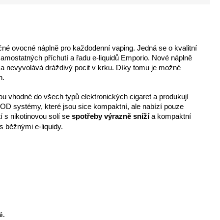
čné ovocné náplně pro každodenní vaping. Jedná se o kvalitní
 samostatných příchutí a řadu e-liquidů Emporio. Nové náplně
vá a nevyvolává dráždivý pocit v krku. Díky tomu je možné
h.
ou vhodné do všech typů elektronických cigaret a produkují
 POD systémy, které jsou sice kompaktní, ale nabízí pouze
 s nikotinovou solí se
spotřeby výrazně sníží
a kompaktní
s běžnými e-liquidy.
é.