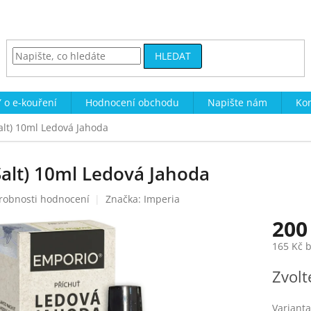
HLEDAT
 o e-kouření
Hodnocení obchodu
Napište nám
Kon
alt) 10ml Ledová Jahoda
alt) 10ml Ledová Jahoda
robnosti hodnocení
Značka:
Imperia
200
165 Kč 
Měrná
Zvolt
cena:
Varianta