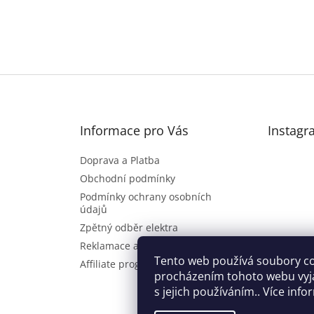
Informace pro Vás
Instagr
Doprava a Platba
Obchodní podmínky
Podmínky ochrany osobních
údajů
Zpětný odběr elektra
Reklamace a vrácení zboží
Sl
Tento web používá soubory co
Affiliate program
procházením tohoto webu vyj
s jejich používáním.. Více inf