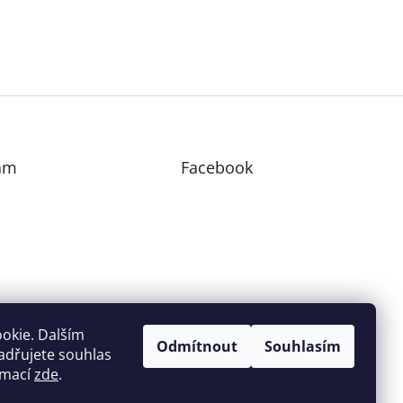
am
Facebook
edovat na Instagramu
okie. Dalším
Odmítnout
Souhlasím
adřujete souhlas
ormací
zde
.