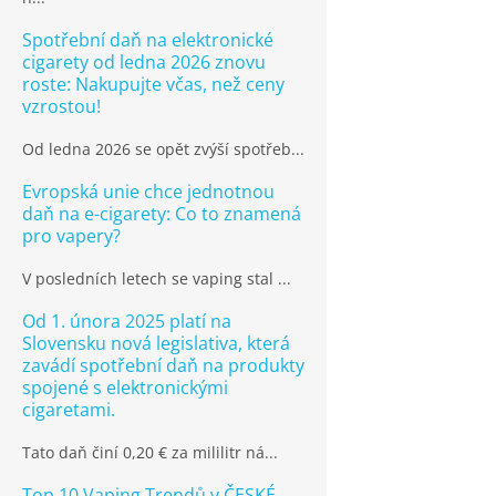
Spotřební daň na elektronické
cigarety od ledna 2026 znovu
roste: Nakupujte včas, než ceny
vzrostou!
Od ledna 2026 se opět zvýší spotřeb...
Evropská unie chce jednotnou
daň na e-cigarety: Co to znamená
pro vapery?
V posledních letech se vaping stal ...
Od 1. února 2025 platí na
Slovensku nová legislativa, která
zavádí spotřební daň na produkty
spojené s elektronickými
cigaretami.
Tato daň činí 0,20 € za mililitr ná...
Top 10 Vaping Trendů v ČESKÉ