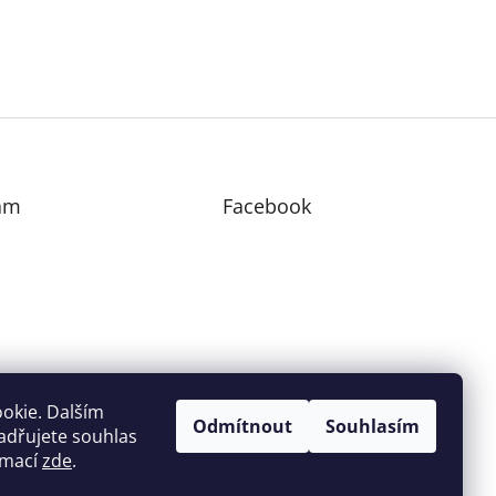
am
Facebook
edovat na Instagramu
okie. Dalším
Odmítnout
Souhlasím
adřujete souhlas
ormací
zde
.