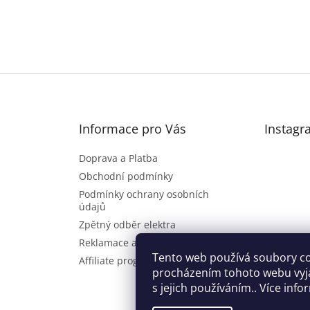
Informace pro Vás
Instagr
Doprava a Platba
Obchodní podmínky
Podmínky ochrany osobních
údajů
Zpětný odběr elektra
Reklamace a vrácení zboží
Sl
Tento web používá soubory co
Affiliate program
procházením tohoto webu vyj
s jejich používáním.. Více inf