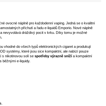
čné ovocné náplně pro každodenní vaping. Jedná se o kvalitní
 samostatných příchutí a řadu e-liquidů Emporio. Nové náplně
vá a nevyvolává dráždivý pocit v krku. Díky tomu je možné
h.
ou vhodné do všech typů elektronických cigaret a produkují
 POD systémy, které jsou sice kompaktní, ale nabízí pouze
 s nikotinovou solí se
spotřeby výrazně sníží
a kompaktní
s běžnými e-liquidy.
é.