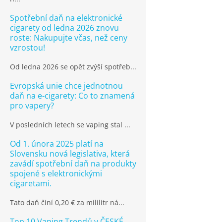
Spotřební daň na elektronické
cigarety od ledna 2026 znovu
roste: Nakupujte včas, než ceny
vzrostou!
Od ledna 2026 se opět zvýší spotřeb...
Evropská unie chce jednotnou
daň na e-cigarety: Co to znamená
pro vapery?
V posledních letech se vaping stal ...
Od 1. února 2025 platí na
Slovensku nová legislativa, která
zavádí spotřební daň na produkty
spojené s elektronickými
cigaretami.
Tato daň činí 0,20 € za mililitr ná...
Top 10 Vaping Trendů v ČESKÉ