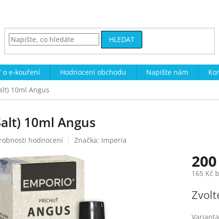
HLEDAT
 o e-kouření
Hodnocení obchodu
Napište nám
Kon
alt) 10ml Angus
alt) 10ml Angus
robnosti hodnocení
Značka:
Imperia
200
165 Kč 
Měrná
Zvolt
cena:
Varianta