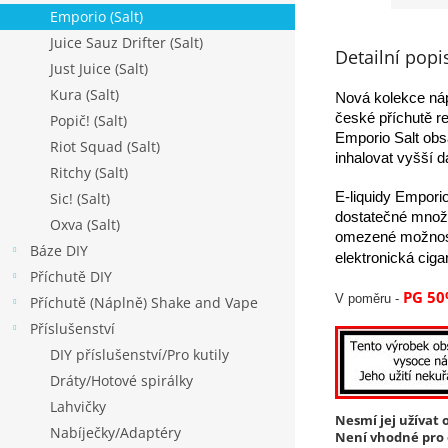
Emporio (Salt)
Juice Sauz Drifter (Salt)
Detailní popi
Just Juice (Salt)
Kura (Salt)
N
ová kolekce náp
české příchutě re
Popič! (Salt)
Emporio Salt obsa
Riot Squad (Salt)
inhalovat vyšší 
Ritchy (Salt)
Sic! (Salt)
E-liquidy Empori
dostatečné množst
Oxva (Salt)
omezené možnosti
Báze DIY
elektronická ciga
Příchutě DIY
PG 50
V poměru -
Příchutě (Náplně) Shake and Vape
Příslušenství
DIY příslušenství/Pro kutily
Dráty/Hotové spirálky
Lahvičky
Nesmí jej užívat o
Nabíječky/Adaptéry
Není vhodné pro o