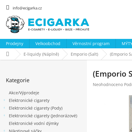
Přejít
na
info@ecigarka.cz
obsah
Prodejny
Velkoobchod
Věrnostní program
MÝTY
Domů
E-liquidy (Náplně)
Emporio (Salt)
(Emporio S
P
o
(Emporio S
Přeskočit
s
Kategorie
kategorie
Průměrné
Neohodnoceno
Pod
t
hodnocení
Akce/Výprodeje
r
produktu
Elektronické cigarety
a
je
0,0
Elektronické cigarety (Pody)
n
z
Elektronické cigarety (Jednorázové)
n
5
Elektronické vodní dýmky
hvězdiček.
í
Nikotinové sáčky