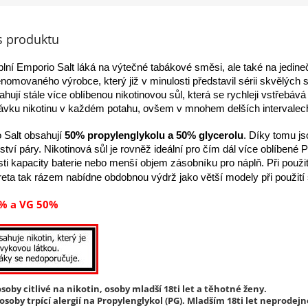
s produktu
lní Emporio Salt láká na výtečné tabákové směsi, ale také na jedine
nomovaného výrobce, který již v minulosti představil sérii skvělých
hují stále více oblíbenou nikotinovou sůl, která se rychleji vstřebá
dávku nikotinu v každém potahu, ovšem v mnohem delších intervalec
o Salt obsahují
50% propylenglykolu a 50% glycerolu
. Díky tomu js
ví páry. Nikotinová sůl je rovněž ideální pro čím dál více oblíbené
 kapacity baterie nebo menší objem zásobníku pro náplň. Při použití
reta tak rázem nabídne obdobnou výdrž jako větší modely při použití 
% a VG 50%
soby citlivé na nikotin, osoby mladší 18ti let a těhotné ženy.
soby trpící alergií na Propylenglykol (PG). Mladším 18ti let neprodejn