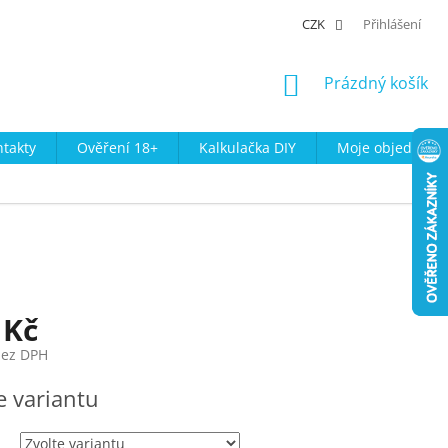
CZK
Přihlášení
NÁKUPNÍ
Prázdný košík
KOŠÍK
takty
Ověření 18+
Kalkulačka DIY
Moje objednávk
 Kč
bez DPH
e variantu