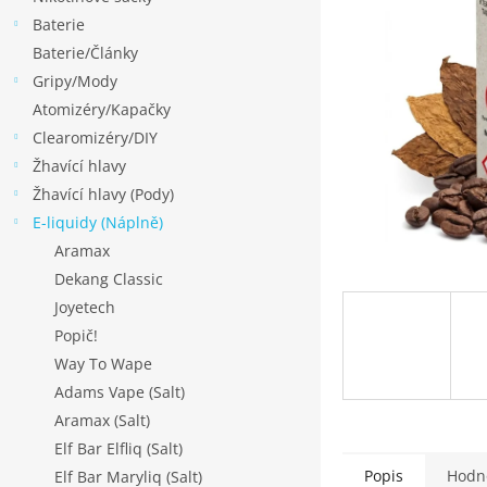
p
Baterie
a
Baterie/Články
n
Gripy/Mody
e
Atomizéry/Kapačky
l
Clearomizéry/DIY
Žhavící hlavy
Žhavící hlavy (Pody)
E-liquidy (Náplně)
Aramax
Dekang Classic
Joyetech
Popič!
Way To Wape
Adams Vape (Salt)
Aramax (Salt)
Elf Bar Elfliq (Salt)
Popis
Hodn
Elf Bar Maryliq (Salt)