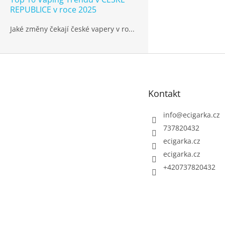
REPUBLICE v roce 2025
Jaké změny čekají české vapery v ro...
Z
á
p
Kontakt
a
t
info
@
ecigarka.cz
í
737820432
ecigarka.cz
ecigarka.cz
+420737820432