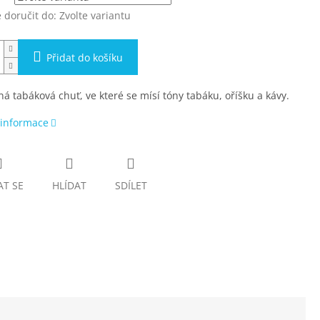
doručit do:
Zvolte variantu
Přidat do košíku
á tabáková chuť, ve které se mísí tóny tabáku, oříšku a kávy.
 informace
AT SE
HLÍDAT
SDÍLET