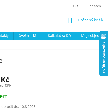
CZK
Přihlášení
NÁKUPNÍ
Prázdný košík
KOŠÍK
takty
Ověření 18+
Kalkulačka DIY
Moje objednávk
e
 Kč
bez DPH
dem
doručit do:
10.8.2026