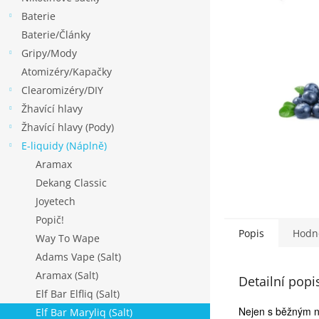
p
Baterie
a
Baterie/Články
n
Gripy/Mody
e
Atomizéry/Kapačky
l
Clearomizéry/DIY
Žhavící hlavy
Žhavící hlavy (Pody)
E-liquidy (Náplně)
Aramax
Dekang Classic
Joyetech
Popič!
Popis
Hodn
Way To Wape
Adams Vape (Salt)
Aramax (Salt)
Detailní popi
Elf Bar Elfliq (Salt)
Nejen s běžným ni
Elf Bar Maryliq (Salt)