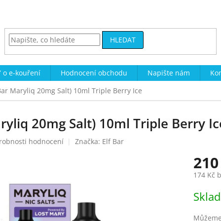
HLEDAT
 o e-kouření
Hodnocení obchodu
Napište nám
Kon
 Bar Maryliq 20mg Salt) 10ml Triple Berry Ice
ryliq 20mg Salt) 10ml Triple Berry Ic
robnosti hodnocení
Značka:
Elf Bar
210
174 Kč 
Měrná
Skla
cena:
Můžeme 