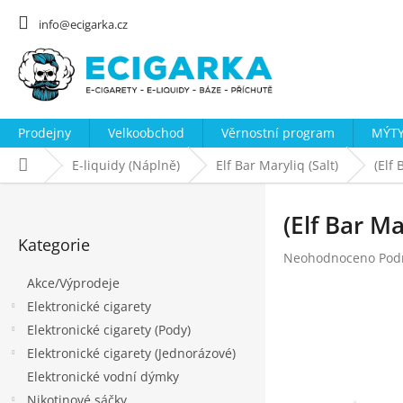
Přejít
na
info@ecigarka.cz
obsah
Prodejny
Velkoobchod
Věrnostní program
MÝTY
Domů
E-liquidy (Náplně)
Elf Bar Maryliq (Salt)
(Elf
P
o
(Elf Bar Ma
Přeskočit
s
Kategorie
kategorie
Průměrné
Neohodnoceno
Pod
t
hodnocení
Akce/Výprodeje
r
produktu
Elektronické cigarety
a
je
0,0
Elektronické cigarety (Pody)
n
z
Elektronické cigarety (Jednorázové)
n
5
Elektronické vodní dýmky
hvězdiček.
í
Nikotinové sáčky