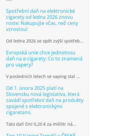
Spotřební daň na elektronické
cigarety od ledna 2026 znovu
roste: Nakupujte včas, než ceny
vzrostou!
Od ledna 2026 se opět zvýší spotřeb...
Evropská unie chce jednotnou
daň na e-cigarety: Co to znamená
pro vapery?
V posledních letech se vaping stal ...
Od 1. února 2025 platí na
Slovensku nová legislativa, která
zavádí spotřební daň na produkty
spojené s elektronickými
cigaretami.
Tato daň činí 0,20 € za mililitr ná...
Top 10 Vaping Trendů v ČESKÉ