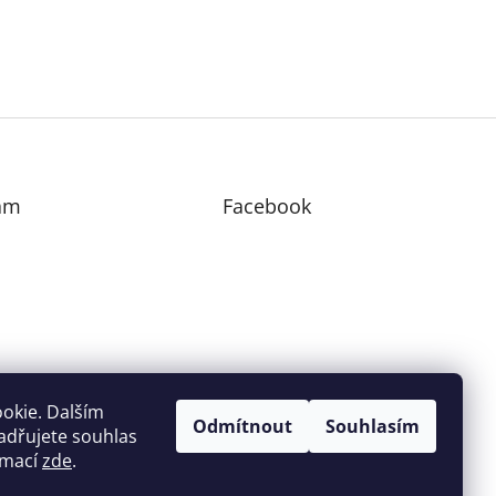
am
Facebook
edovat na Instagramu
okie. Dalším
Odmítnout
Souhlasím
adřujete souhlas
ormací
zde
.