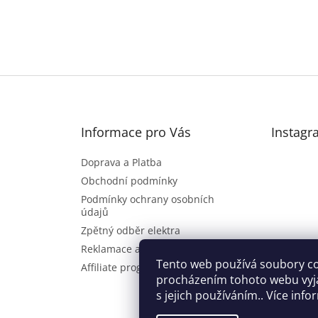
Informace pro Vás
Instagr
Doprava a Platba
Obchodní podmínky
Podmínky ochrany osobních
údajů
Zpětný odběr elektra
Reklamace a vrácení zboží
Sl
Tento web používá soubory co
Affiliate program
procházením tohoto webu vyj
s jejich používáním.. Více inf