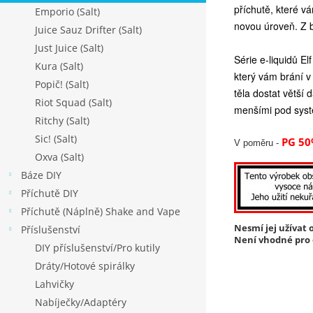
příchutě, které v
Emporio (Salt)
novou úroveň. Z 
Juice Sauz Drifter (Salt)
Just Juice (Salt)
Série e-liquidů El
Kura (Salt)
který vám brání v 
Popič! (Salt)
těla dostat větší
Riot Squad (Salt)
menšími pod syst
Ritchy (Salt)
Sic! (Salt)
PG 50
V poměru -
Oxva (Salt)
Báze DIY
Příchutě DIY
Příchutě (Náplně) Shake and Vape
Nesmí jej užívat o
Příslušenství
Není vhodné pro o
DIY příslušenství/Pro kutily
Dráty/Hotové spirálky
Lahvičky
Nabíječky/Adaptéry