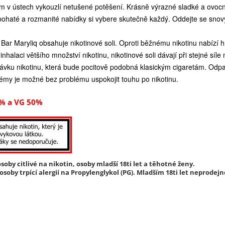
ám v ústech vykouzlí netušené potěšení. Krásně výrazné sladké a ovoc
bohaté a rozmanité nabídky si vybere skutečně každý. Oddejte se sno
f Bar Maryliq obsahuje nikotinové soli. Oproti běžnému nikotinu nabízí hn
inhalaci většího množství nikotinu, nikotinové soli dávají při stejné sí
 dávku nikotinu, která bude pocitově podobná klasickým cigaretám. Odpa
émy je možné bez problému uspokojit touhu po nikotinu.
% a VG 50%
soby citlivé na nikotin, osoby mladší 18ti let a těhotné ženy.
soby trpící alergií na Propylenglykol (PG). Mladším 18ti let neprodejn