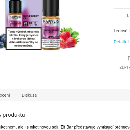
Ledové l
Detailní
ZEPT
ocení
Diskuze
s produktu
kotinem, ale i s nikotinovou solí, Elf Bar představuje vynikající prémi