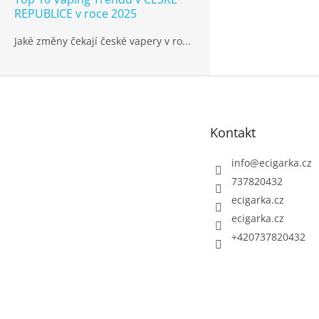
REPUBLICE v roce 2025
Jaké změny čekají české vapery v ro...
Z
á
p
Kontakt
a
t
info
@
ecigarka.cz
í
737820432
ecigarka.cz
ecigarka.cz
+420737820432