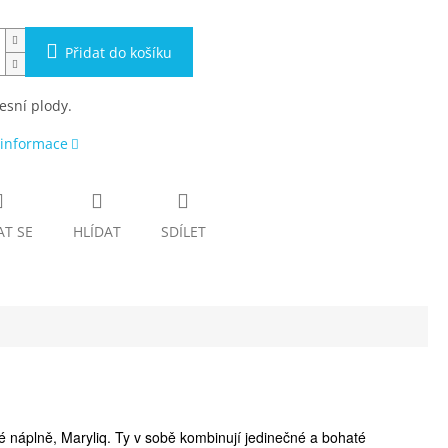
Přidat do košíku
esní plody.
 informace
AT SE
HLÍDAT
SDÍLET
ové náplně, Maryliq. Ty v sobě kombinují jedinečné a bohaté