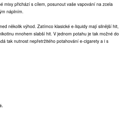
né mixy přichází s cílem, posunout vaše vapování na zcela
vým náplním.
ed několik výhod. Zatímco klasické e-liquidy mají silnější hit,
le nikotinu mnohem slabší hit. V jednom potahu je tak možné do
dá tak nutnost nepřetržitého potahování e-cigarety a i s
é.