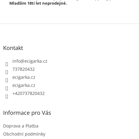
Mladším 18ti let neprodejné.
Z
á
p
Kontakt
a
t
info
@
ecigarka.cz
í
737820432
ecigarka.cz
ecigarka.cz
+420737820432
Informace pro Vás
Doprava a Platba
Obchodní podmínky