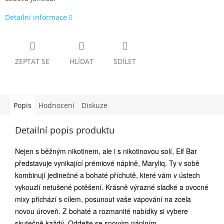
Detailní informace
ZEPTAT SE
HLÍDAT
SDÍLET
Popis
Hodnocení
Diskuze
Detailní popis produktu
Nejen s běžným nikotinem, ale i s nikotinovou solí, Elf Bar
představuje vynikající prémiové náplně, Maryliq. Ty v sobě
kombinují jedinečné a bohaté příchutě, které vám v ústech
vykouzlí netušené potěšení. Krásně výrazné sladké a ovocné
mixy přichází s cílem, posunout vaše vapování na zcela
novou úroveň. Z bohaté a rozmanité nabídky si vybere
skutečně každý. Oddejte se snovým náplním.