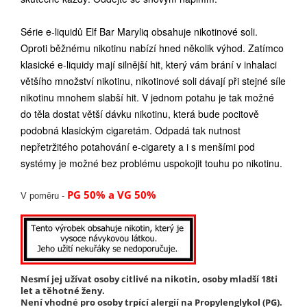
Série e-liquidů Elf Bar Maryliq obsahuje nikotinové soli.
Oproti běžnému nikotinu nabízí hned několik výhod. Zatímco
klasické e-liquidy mají silnější hit, který vám brání v inhalaci
většího množství nikotinu, nikotinové soli dávají při stejné síle
nikotinu mnohem slabší hit. V jednom potahu je tak možné
do těla dostat větší dávku nikotinu, která bude pocitově
podobná klasickým cigaretám. Odpadá tak nutnost
nepřetržitého potahování e-cigarety a i s menšími pod
systémy je možné bez problému uspokojit touhu po nikotinu.
PG 50% a VG 50%
V poměru -
Nesmí jej užívat osoby citlivé na nikotin, osoby mladší 18ti
let a těhotné ženy.
Není vhodné pro osoby trpící alergií na Propylenglykol (PG).