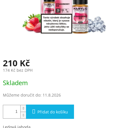
210 Kč
174 Kč bez DPH
Měrná
Skladem
cena:
Můžeme doručit do:
11.8.2026
Přidat do košíku
Ledová jahoda.