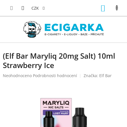
Přejít
NÁKUP
na
CZK
obsah
KOŠÍK
(Elf Bar Maryliq 20mg Salt) 10ml
Strawberry Ice
Průměrné
Neohodnoceno
Podrobnosti hodnocení
Značka:
Elf Bar
hodnocení
produktu
je
0,0
z
5
hvězdiček.