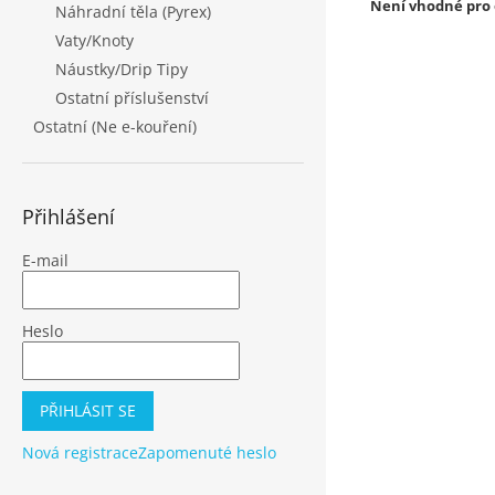
Není vhodné pro o
Náhradní těla (Pyrex)
Vaty/Knoty
Náustky/Drip Tipy
Ostatní příslušenství
Ostatní (Ne e-kouření)
Přihlášení
E-mail
Heslo
PŘIHLÁSIT SE
Nová registrace
Zapomenuté heslo