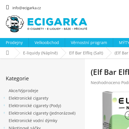
Přejít
na
info@ecigarka.cz
obsah
Prodejny
Velkoobchod
Věrnostní program
MÝTY
Domů
E-liquidy (Náplně)
Elf Bar Elfliq (Salt)
(Elf Ba
P
o
(Elf Bar El
Přeskočit
s
Kategorie
kategorie
Průměrné
Neohodnoceno
Pod
t
hodnocení
Akce/Výprodeje
r
produktu
Elektronické cigarety
a
je
0,0
Elektronické cigarety (Pody)
n
z
Elektronické cigarety (Jednorázové)
n
5
Elektronické vodní dýmky
hvězdiček.
í
Nikotinové sáčky