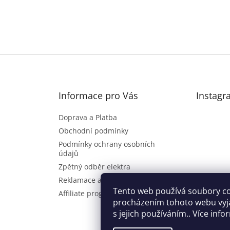
Informace pro Vás
Instagr
Doprava a Platba
Obchodní podmínky
Podmínky ochrany osobních
údajů
Zpětný odběr elektra
Reklamace a vrácení zboží
Sl
Tento web používá soubory co
Affiliate program
procházením tohoto webu vyj
s jejich používáním.. Více inf