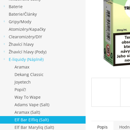
p
Baterie
a
Baterie/Články
n
Gripy/Mody
e
Atomizéry/Kapačky
l
Clearomizéry/DIY
Žhavící hlavy
Žhavící hlavy (Pody)
E-liquidy (Náplně)
Aramax
Dekang Classic
Joyetech
Popič!
Way To Wape
Adams Vape (Salt)
Aramax (Salt)
Elf Bar Elfliq (Salt)
Popis
Hodn
Elf Bar Maryliq (Salt)