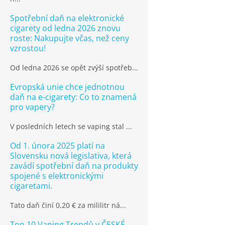
Spotřební daň na elektronické
cigarety od ledna 2026 znovu
roste: Nakupujte včas, než ceny
vzrostou!
Od ledna 2026 se opět zvýší spotřeb...
Evropská unie chce jednotnou
daň na e-cigarety: Co to znamená
pro vapery?
V posledních letech se vaping stal ...
Od 1. února 2025 platí na
Slovensku nová legislativa, která
zavádí spotřební daň na produkty
spojené s elektronickými
cigaretami.
Tato daň činí 0,20 € za mililitr ná...
Top 10 Vaping Trendů v ČESKÉ