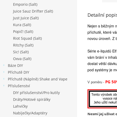
Emporio (Salt)
Juice Sauz Drifter (Salt)
Detailní popi
Just Juice (Salt)
Kura (Salt)
Nejen s běžným nik
Popič! (Salt)
příchutě, které v
Riot Squad (Salt)
novou úroveň. Z 
Ritchy (Salt)
Série e-liquidů El
Sic! (Salt)
vám brání v inhala
Oxva (Salt)
dostat větší dávk
Báze DIY
pod systémy je mo
Příchutě DIY
Příchutě (Náplně) Shake and Vape
PG 50
V poměru -
Příslušenství
DIY příslušenství/Pro kutily
Dráty/Hotové spirálky
Lahvičky
Nabíječky/Adaptéry
Nesmí jej užívat o