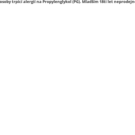
soby trpící alergií na Propylenglykol (PG). Mladším 18ti let neprodejn