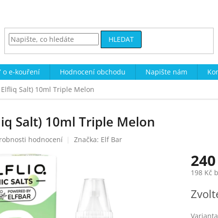
HLEDAT
 o e-kouření
Hodnocení obchodu
Napište nám
Kon
r Elfliq Salt) 10ml Triple Melon
fliq Salt) 10ml Triple Melon
robnosti hodnocení
Značka:
Elf Bar
240
198 Kč 
Měrná
Zvolt
cena:
Varianta