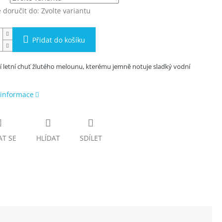
doručit do:
Zvolte variantu
Přidat do košíku
í letní chuť žlutého melounu, kterému jemně notuje sladký vodní
 informace
AT SE
HLÍDAT
SDÍLET