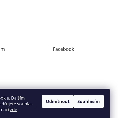
am
Facebook
edovat na Instagramu
okie. Dalším
Odmítnout
Souhlasím
adřujete souhlas
ormací
zde
.