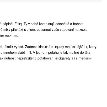
vé náplně, Elfliq. Ty v sobě kombinují jedinečné a bohaté
né mixy přichází s cílem, posunout vaše vapování na zcela
vým náplním.
 několik výhod. Zatímco klasické e-liquidy mají silnější hit, který
otinu mnohem slabší hit. V jednom potahu je tak možné do těla
ak nutnost nepřetržitého potahování e-cigarety a i s menšími