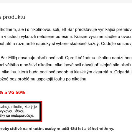
s produktu
otinem, ale i s nikotinovou solí, Elf Bar představuje vynikající prémio
ám v ústech vykouzlí netušené potěšení. Krásně výrazné sladké a ovoc
bohaté a rozmanité nabídky si vybere skutečně každý. Oddejte se sno
f Bar Elfliq obsahuje nikotinové soli. Oproti běžnému nikotinu nabízí hned
ci většího množství nikotinu, nikotinové soli dávají při stejné síle nik
u nikotinu, která bude pocitově podobná klasickým cigaretám. Odpadá t
žné bez problému uspokojit touhu po nikotinu.
% a VG 50%
soby citlivé na nikotin, osoby mladší 18ti let a těhotné ženy.