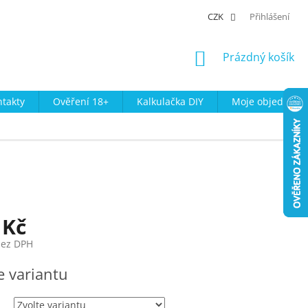
CZK
Přihlášení
NÁKUPNÍ
Prázdný košík
KOŠÍK
takty
Ověření 18+
Kalkulačka DIY
Moje objednávk
 Kč
bez DPH
e variantu