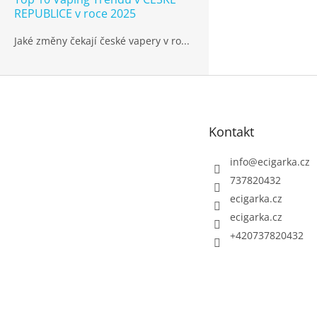
REPUBLICE v roce 2025
Jaké změny čekají české vapery v ro...
Z
á
p
Kontakt
a
t
info
@
ecigarka.cz
í
737820432
ecigarka.cz
ecigarka.cz
+420737820432