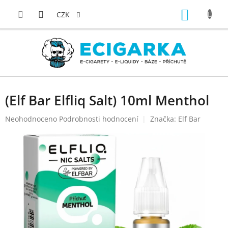
Přejít
NÁKUP
na
CZK
obsah
KOŠÍK
(Elf Bar Elfliq Salt) 10ml Menthol
Průměrné
Neohodnoceno
Podrobnosti hodnocení
Značka:
Elf Bar
hodnocení
produktu
je
0,0
z
5
hvězdiček.