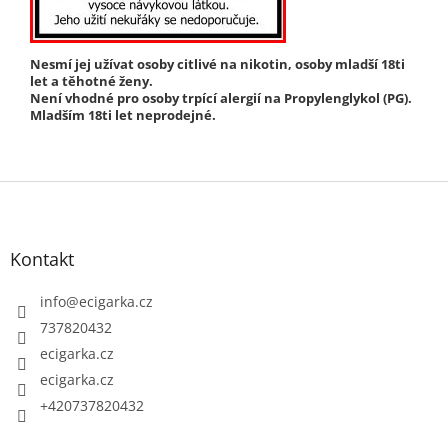
Nesmí jej užívat osoby citlivé na nikotin, osoby mladší 18ti
let a těhotné ženy.
Není vhodné pro osoby trpící alergií na Propylenglykol (PG).
Mladším 18ti let neprodejné.
Z
á
p
Kontakt
a
t
info
@
ecigarka.cz
í
737820432
ecigarka.cz
ecigarka.cz
+420737820432