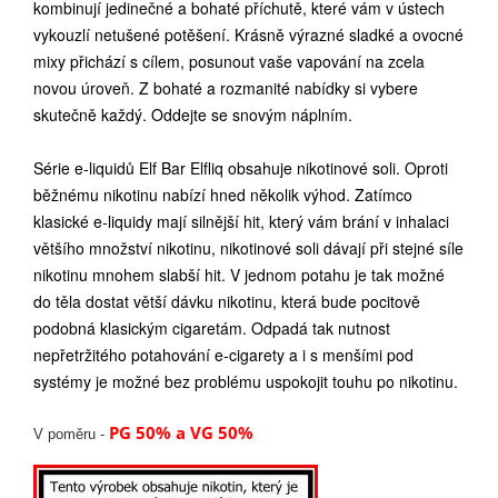
kombinují jedinečné a bohaté příchutě, které vám v ústech
vykouzlí netušené potěšení. Krásně výrazné sladké a ovocné
mixy přichází s cílem, posunout vaše vapování na zcela
novou úroveň. Z bohaté a rozmanité nabídky si vybere
skutečně každý. Oddejte se snovým náplním.
Série e-liquidů Elf Bar Elfliq obsahuje nikotinové soli. Oproti
běžnému nikotinu nabízí hned několik výhod. Zatímco
klasické e-liquidy mají silnější hit, který vám brání v inhalaci
většího množství nikotinu, nikotinové soli dávají při stejné síle
nikotinu mnohem slabší hit. V jednom potahu je tak možné
do těla dostat větší dávku nikotinu, která bude pocitově
podobná klasickým cigaretám. Odpadá tak nutnost
nepřetržitého potahování e-cigarety a i s menšími pod
systémy je možné bez problému uspokojit touhu po nikotinu.
PG 50% a VG 50%
V poměru -