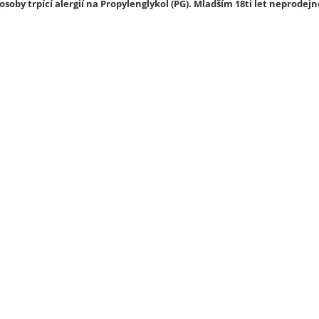
soby trpící alergií na Propylenglykol (PG). Mladším 18ti let neprodejn