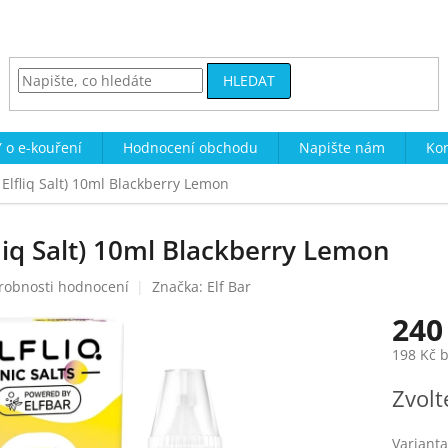
HLEDAT
 o e-kouření
Hodnocení obchodu
Napište nám
Kon
r Elfliq Salt) 10ml Blackberry Lemon
lfliq Salt) 10ml Blackberry Lemon
robnosti hodnocení
Značka:
Elf Bar
240
198 Kč 
Měrná
Zvolt
cena:
Varianta