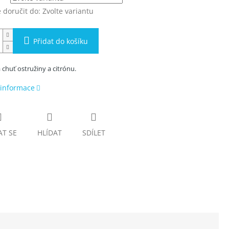
doručit do:
Zvolte variantu
Přidat do košíku
chuť ostružiny a citrónu.
 informace
AT SE
HLÍDAT
SDÍLET