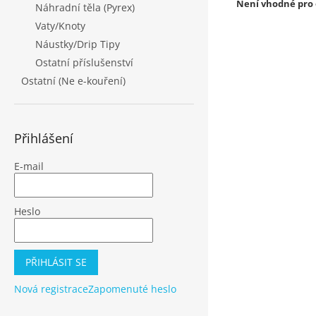
Není vhodné pro o
Náhradní těla (Pyrex)
Vaty/Knoty
Náustky/Drip Tipy
Ostatní příslušenství
Ostatní (Ne e-kouření)
Přihlášení
E-mail
Heslo
PŘIHLÁSIT SE
Nová registrace
Zapomenuté heslo