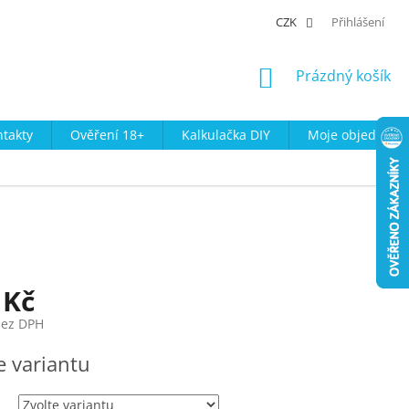
CZK
Přihlášení
NÁKUPNÍ
Prázdný košík
KOŠÍK
takty
Ověření 18+
Kalkulačka DIY
Moje objednávk
 Kč
bez DPH
e variantu