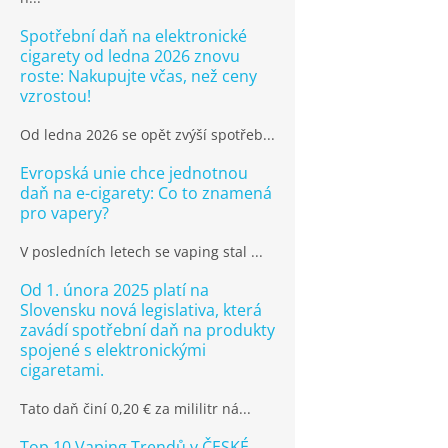
Spotřební daň na elektronické
cigarety od ledna 2026 znovu
roste: Nakupujte včas, než ceny
vzrostou!
Od ledna 2026 se opět zvýší spotřeb...
Evropská unie chce jednotnou
daň na e-cigarety: Co to znamená
pro vapery?
V posledních letech se vaping stal ...
Od 1. února 2025 platí na
Slovensku nová legislativa, která
zavádí spotřební daň na produkty
spojené s elektronickými
cigaretami.
Tato daň činí 0,20 € za mililitr ná...
Top 10 Vaping Trendů v ČESKÉ