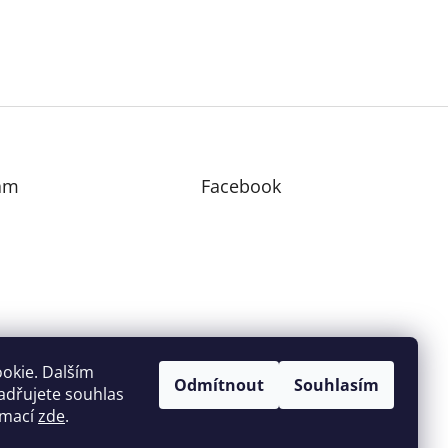
am
Facebook
edovat na Instagramu
okie. Dalším
Odmítnout
Souhlasím
adřujete souhlas
ormací
zde
.