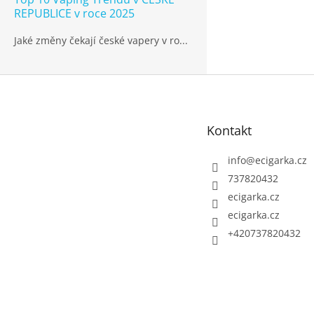
REPUBLICE v roce 2025
Jaké změny čekají české vapery v ro...
Z
á
p
Kontakt
a
t
info
@
ecigarka.cz
í
737820432
ecigarka.cz
ecigarka.cz
+420737820432