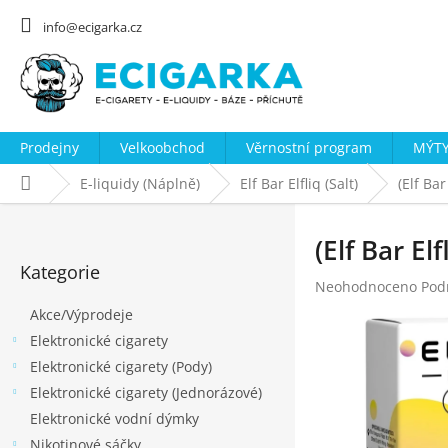
Přejít
na
info@ecigarka.cz
obsah
Prodejny
Velkoobchod
Věrnostní program
MÝTY
Domů
E-liquidy (Náplně)
Elf Bar Elfliq (Salt)
(Elf Ba
P
o
(Elf Bar E
Přeskočit
s
Kategorie
kategorie
Průměrné
Neohodnoceno
Pod
t
hodnocení
Akce/Výprodeje
r
produktu
Elektronické cigarety
a
je
0,0
Elektronické cigarety (Pody)
n
z
Elektronické cigarety (Jednorázové)
n
5
Elektronické vodní dýmky
hvězdiček.
í
Nikotinové sáčky