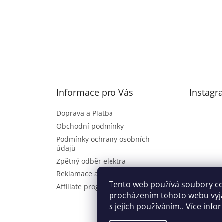
Informace pro Vás
Instagr
Doprava a Platba
Obchodní podmínky
Podmínky ochrany osobních
údajů
Zpětný odběr elektra
Reklamace a vrácení zboží
Sl
Tento web používá soubory co
Affiliate program
procházením tohoto webu vyj
s jejich používáním.. Více inf