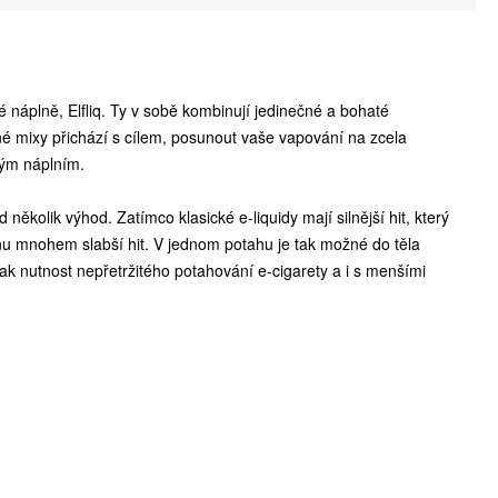
vé náplně, Elfliq. Ty v sobě kombinují jedinečné a bohaté
né mixy přichází s cílem, posunout vaše vapování na zcela
vým náplním.
 několik výhod. Zatímco klasické e-liquidy mají silnější hit, který
otinu mnohem slabší hit. V jednom potahu je tak možné do těla
ak nutnost nepřetržitého potahování e-cigarety a i s menšími