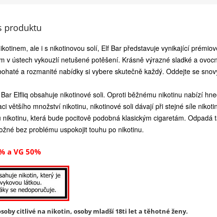
s produktu
otinem, ale i s nikotinovou solí, Elf Bar představuje vynikající prémio
ám v ústech vykouzlí netušené potěšení. Krásně výrazné sladké a ovoc
bohaté a rozmanité nabídky si vybere skutečně každý. Oddejte se sno
f Bar Elfliq obsahuje nikotinové soli. Oproti běžnému nikotinu nabízí hned
ci většího množství nikotinu, nikotinové soli dávají při stejné síle nik
u nikotinu, která bude pocitově podobná klasickým cigaretám. Odpadá t
žné bez problému uspokojit touhu po nikotinu.
% a VG 50%
soby citlivé na nikotin, osoby mladší 18ti let a těhotné ženy.