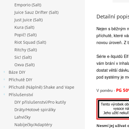
Emporio (Salt)
Juice Sauz Drifter (Salt)
Detailní popi
Just Juice (Salt)
Kura (Salt)
Nejen s běžným nik
Popič! (Salt)
příchutě, které v
Riot Squad (Salt)
novou úroveň. Z 
Ritchy (Salt)
Série e-liquidů El
Sic! (Salt)
vám brání v inhala
Oxva (Salt)
dostat větší dávk
Báze DIY
pod systémy je mo
Příchutě DIY
Příchutě (Náplně) Shake and Vape
PG 50
V poměru -
Příslušenství
DIY příslušenství/Pro kutily
Dráty/Hotové spirálky
Lahvičky
Nabíječky/Adaptéry
Nesmí jej užívat o