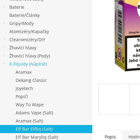
p
Baterie
a
Baterie/Články
n
Gripy/Mody
e
Atomizéry/Kapačky
l
Clearomizéry/DIY
Žhavící hlavy
Žhavící hlavy (Pody)
E-liquidy (Náplně)
Aramax
Dekang Classic
Joyetech
Popič!
Way To Wape
Adams Vape (Salt)
Aramax (Salt)
Elf Bar Elfliq (Salt)
Popis
Hodn
Elf Bar Maryliq (Salt)