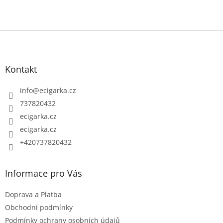
Z
á
p
Kontakt
a
t
info
@
ecigarka.cz
í
737820432
ecigarka.cz
ecigarka.cz
+420737820432
Informace pro Vás
Doprava a Platba
Obchodní podmínky
Podmínky ochrany osobních údajů