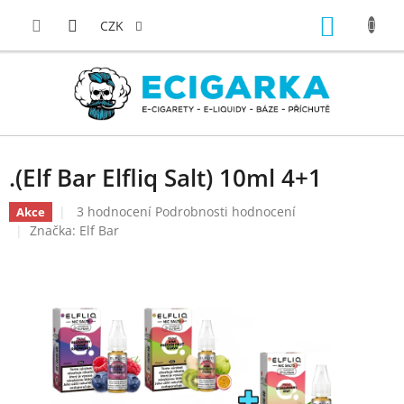
Přejít
NÁKUP
na
CZK
obsah
KOŠÍK
.(Elf Bar Elfliq Salt) 10ml 4+1
Průměrné
3 hodnocení
Podrobnosti hodnocení
Akce
hodnocení
Značka:
Elf Bar
produktu
je
5,0
z
5
hvězdiček.