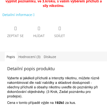
vyplnit poznámku, ve 3.kroku,
s vašim výběrem příchutí a
síly nikotínu.
Detailní informace
ZEPTAT SE
HLÍDAT
SDÍLET
Popis
Hodnocení (3)
Diskuze
Detailní popis produktu
Vyberte si jakékoli příchutě a intenzity nikotinu, můžete různě
nakombinovat dle naší nabídky a skladové dostupnosti -
všechny příchutě a obsahy nikotinu uveďte do poznámky při
dokončování objednávky. (3 Krok, Zadat poznámku pro
prodejce).
Cena v tomto případě výjde na
192
kč
za kus.