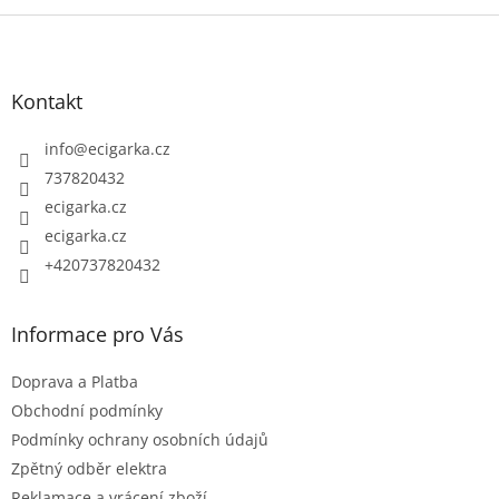
Z
á
p
Kontakt
a
t
info
@
ecigarka.cz
í
737820432
ecigarka.cz
ecigarka.cz
+420737820432
Informace pro Vás
Doprava a Platba
Obchodní podmínky
Podmínky ochrany osobních údajů
Zpětný odběr elektra
Reklamace a vrácení zboží