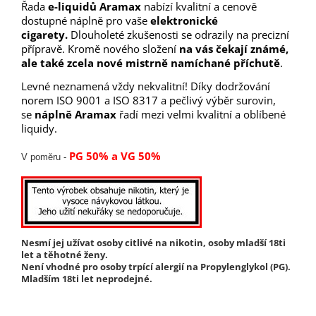
Řada
e-liquidů Aramax
nabízí kvalitní a cenově
dostupné náplně pro vaše
elektronické
cigarety.
Dlouholeté zkušenosti se odrazily na precizní
přípravě
. Kromě nového složení
na vás čekají známé,
ale také zcela nové mistrně namíchané příchutě
.
Levné neznamená vždy nekvalitní! Díky dodržování
norem ISO 9001 a ISO 8317 a pečlivý výběr surovin,
se
náplně Aramax
řadí mezi velmi kvalitní a oblíbené
liquidy.
PG 50% a VG 50%
V poměru -
Nesmí jej užívat osoby citlivé na nikotin, osoby mladší 18ti
let a těhotné ženy.
Není vhodné pro osoby trpící alergií na Propylenglykol (PG).
Mladším 18ti let neprodejné.