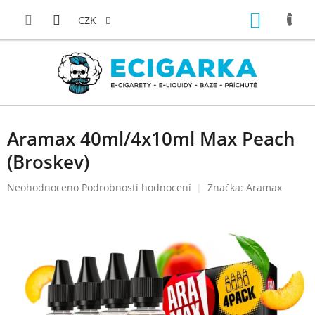
Přejít
NÁKUP
na
CZK
obsah
KOŠÍK
Aramax 40ml/4x10ml Max Peach
(Broskev)
Průměrné
Neohodnoceno
Podrobnosti hodnocení
Značka:
Aramax
hodnocení
produktu
je
0,0
z
5
hvězdiček.