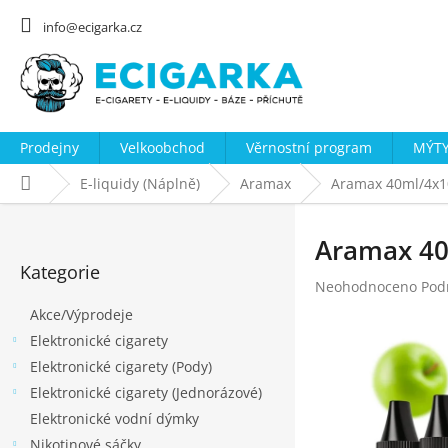
Přejít
na
info@ecigarka.cz
obsah
Prodejny
Velkoobchod
Věrnostní program
MÝTY
Domů
E-liquidy (Náplně)
Aramax
Aramax 40ml/4x10
P
o
Aramax 40
Přeskočit
s
Kategorie
kategorie
Průměrné
Neohodnoceno
Pod
t
hodnocení
Akce/Výprodeje
r
produktu
Elektronické cigarety
a
je
0,0
Elektronické cigarety (Pody)
n
z
Elektronické cigarety (Jednorázové)
n
5
Elektronické vodní dýmky
hvězdiček.
í
Nikotinové sáčky