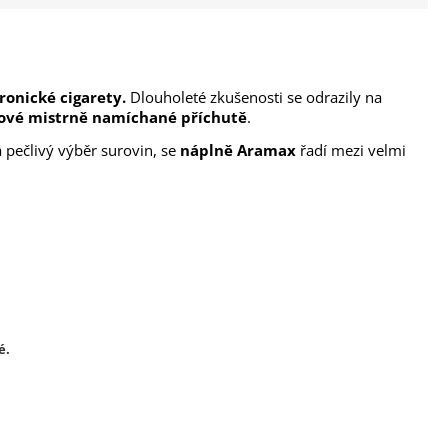
ronické cigarety.
Dlouholeté zkušenosti se odrazily na
 nové mistrně namíchané příchutě
.
pečlivý výběr surovin, se
náplně Aramax
řadí mezi velmi
é.