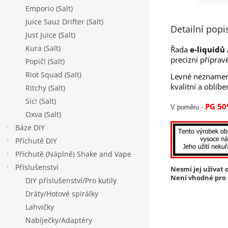
Emporio (Salt)
Juice Sauz Drifter (Salt)
Detailní popi
Just Juice (Salt)
Kura (Salt)
Řada
e-liquidů
precizní příprav
Popič! (Salt)
Riot Squad (Salt)
Levné neznamená
kvalitní a oblíbe
Ritchy (Salt)
Sic! (Salt)
PG 50
V poměru -
Oxva (Salt)
Báze DIY
Příchutě DIY
Příchutě (Náplně) Shake and Vape
Příslušenství
Nesmí jej užívat o
Není vhodné pro o
DIY příslušenství/Pro kutily
Dráty/Hotové spirálky
Lahvičky
Nabíječky/Adaptéry