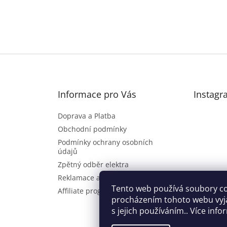
Informace pro Vás
Instagr
Doprava a Platba
Obchodní podmínky
Podmínky ochrany osobních
údajů
Zpětný odběr elektra
Reklamace a vrácení zboží
Sl
Tento web používá soubory co
Affiliate program
procházením tohoto webu vyj
s jejich používáním.. Více inf