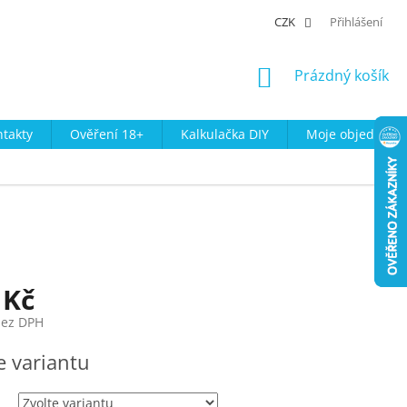
CZK
Přihlášení
NÁKUPNÍ
Prázdný košík
KOŠÍK
takty
Ověření 18+
Kalkulačka DIY
Moje objednávk
 Kč
bez DPH
e variantu