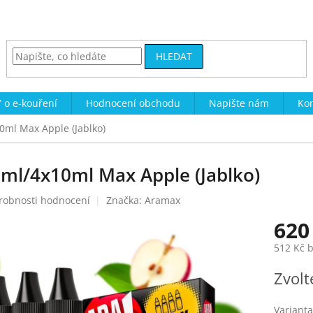
HLEDAT
 o e-kouření
Hodnocení obchodu
Napište nám
Kon
ml Max Apple (Jablko)
ml/4x10ml Max Apple (Jablko)
robnosti hodnocení
Značka:
Aramax
620
512 Kč 
Měrná
Zvolt
cena:
Varianta