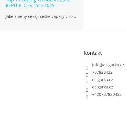
REPUBLICE v roce 2025
Jaké změny čekají české vapery v ro...
Z
á
p
Kontakt
a
t
info
@
ecigarka.cz
í
737820432
ecigarka.cz
ecigarka.cz
+420737820432