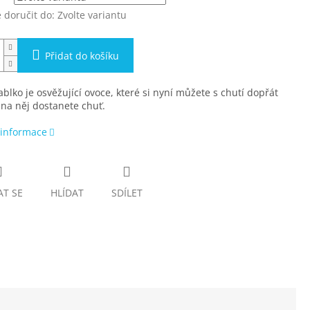
doručit do:
Zvolte variantu
Přidat do košíku
ablko je osvěžující ovoce, které si nyní můžete s chutí dopřát
 na něj dostanete chuť.
 informace
AT SE
HLÍDAT
SDÍLET