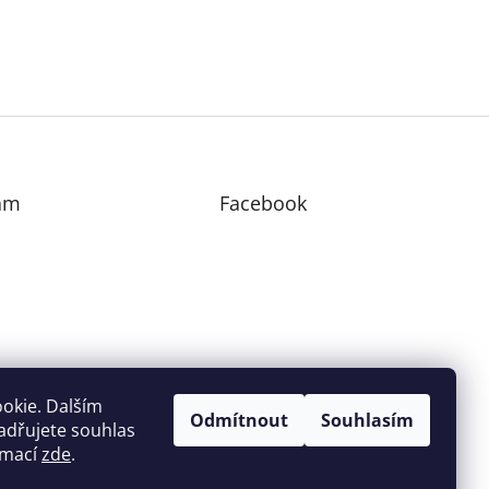
am
Facebook
edovat na Instagramu
okie. Dalším
Odmítnout
Souhlasím
adřujete souhlas
ormací
zde
.