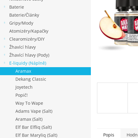
p
Baterie
a
Baterie/Články
n
Gripy/Mody
e
Atomizéry/Kapačky
l
Clearomizéry/DIY
Žhavící hlavy
Žhavící hlavy (Pody)
E-liquidy (Náplně)
Aramax
Dekang Classic
Joyetech
Popič!
Way To Wape
Adams Vape (Salt)
Aramax (Salt)
Elf Bar Elfliq (Salt)
Popis
Hodn
Elf Bar Maryliq (Salt)