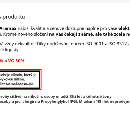
s produktu
 Aramax
nabízí kvalitní a cenově dostupné náplně pro vaše
elekt
ě
. Kromě nového složení
na vás čekají známé, ale také zcela
 vždy nekvalitní! Díky dodržování norem ISO 9001 a ISO 8317 a 
né liquidy.
% a VG 50%
soby citlivé na nikotin, osoby mladší 18ti let a těhotné ženy.
soby trpící alergií na Propylenglykol (PG). Mladším 18ti let neprodejn