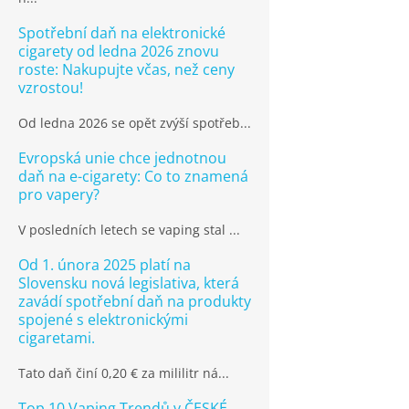
Spotřební daň na elektronické
cigarety od ledna 2026 znovu
roste: Nakupujte včas, než ceny
vzrostou!
Od ledna 2026 se opět zvýší spotřeb...
Evropská unie chce jednotnou
daň na e-cigarety: Co to znamená
pro vapery?
V posledních letech se vaping stal ...
Od 1. února 2025 platí na
Slovensku nová legislativa, která
zavádí spotřební daň na produkty
spojené s elektronickými
cigaretami.
Tato daň činí 0,20 € za mililitr ná...
Top 10 Vaping Trendů v ČESKÉ