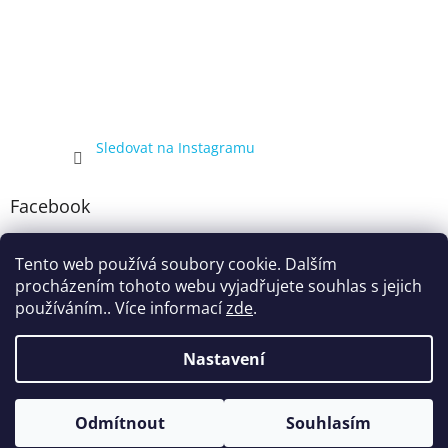
Sledovat na Instagramu
Facebook
Tento web používá soubory cookie. Dalším
procházením tohoto webu vyjadřujete souhlas s jejich
používáním.. Více informací
zde
.
Nastavení
Vytvořil Shoptet
Kompletní nabídka balíčků 4+1, zobrazená pouze registrovaným
Odmítnout
Souhlasím
Copyright 2026
ecigarka.cz
. Všechna práva vyhrazena.
zákazníkům, proto registraci doporučujeme.