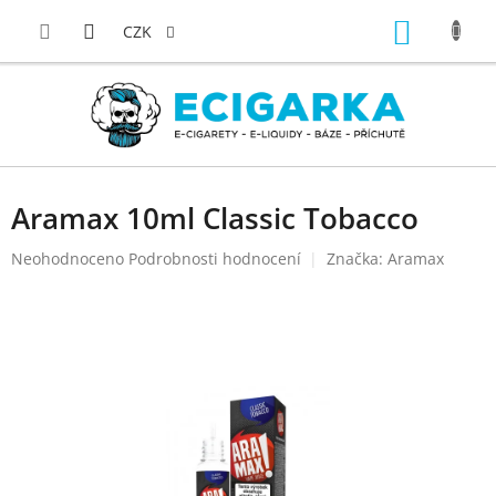
Přejít
NÁKUP
na
CZK
obsah
KOŠÍK
Aramax 10ml Classic Tobacco
Průměrné
Neohodnoceno
Podrobnosti hodnocení
Značka:
Aramax
hodnocení
produktu
je
0,0
z
5
hvězdiček.