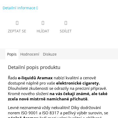
Detailní informace
ZEPTAT SE
HLÍDAT
SDÍLET
Popis
Hodnocení
Diskuze
Detailní popis produktu
Řada
e-liquidů Aramax
nabízí kvalitní a cenově
dostupné náplně pro vaše
elektronické cigarety.
Dlouholeté zkušenosti se odrazily na precizní přípravě
.
Kromě nového složení
na vás čekají známé, ale také
zcela nové mistrně namíchané příchutě
.
Levné neznamená vždy nekvalitní! Díky dodržování
norem ISO 9001 a ISO 8317 a pečlivý výběr surovin, se
náplně Aramax
řadí mezi velmi kvalitní a oblíbené