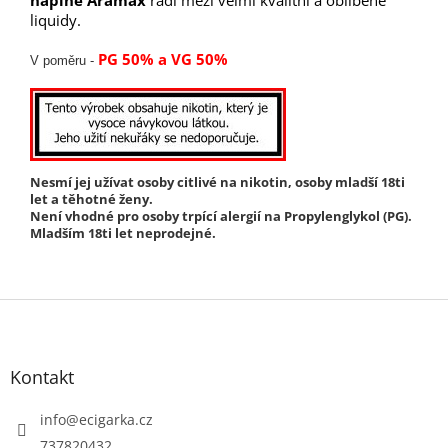
liquidy.
PG 50% a VG 50%
V poměru -
Nesmí jej užívat osoby citlivé na nikotin, osoby mladší 18ti
let a těhotné ženy.
Není vhodné pro osoby trpící alergií na Propylenglykol (PG).
Mladším 18ti let neprodejné.
Z
á
p
Kontakt
a
t
info
@
ecigarka.cz
í
737820432