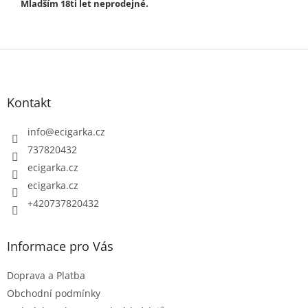
Mladším 18ti let neprodejné.
Z
á
p
Kontakt
a
t
info
@
ecigarka.cz
í
737820432
ecigarka.cz
ecigarka.cz
+420737820432
Informace pro Vás
Doprava a Platba
Obchodní podmínky