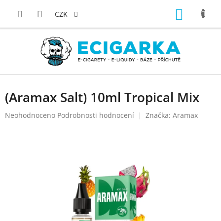
Přejít
NÁKUP
na
CZK
obsah
KOŠÍK
(Aramax Salt) 10ml Tropical Mix
Průměrné
Neohodnoceno
Podrobnosti hodnocení
Značka:
Aramax
hodnocení
produktu
je
0,0
z
5
hvězdiček.