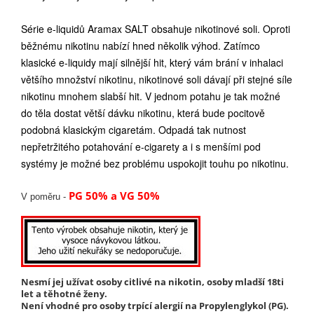
Série e-liquidů Aramax SALT obsahuje nikotinové soli. Oproti
běžnému nikotinu nabízí hned několik výhod. Zatímco
klasické e-liquidy mají silnější hit, který vám brání v inhalaci
většího množství nikotinu, nikotinové soli dávají při stejné síle
nikotinu mnohem slabší hit. V jednom potahu je tak možné
do těla dostat větší dávku nikotinu, která bude pocitově
podobná klasickým cigaretám. Odpadá tak nutnost
nepřetržitého potahování e-cigarety a i s menšími pod
systémy je možné bez problému uspokojit touhu po nikotinu.
PG 50% a VG 50%
V poměru -
Nesmí jej užívat osoby citlivé na nikotin, osoby mladší 18ti
let a těhotné ženy.
Není vhodné pro osoby trpící alergií na Propylenglykol (PG).