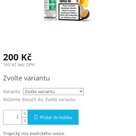
200 Kč
165 Kč bez DPH
Měrná
Zvolte variantu
cena:
Varianta
Můžeme doručit do:
Zvolte variantu
Přidat do košíku
Tropický mix exotického ovoce.