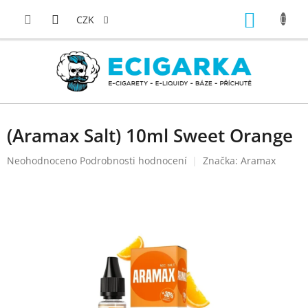
Přejít
NÁKUP
na
CZK
obsah
KOŠÍK
(Aramax Salt) 10ml Sweet Orange
Průměrné
Neohodnoceno
Podrobnosti hodnocení
Značka:
Aramax
hodnocení
produktu
je
0,0
z
5
hvězdiček.