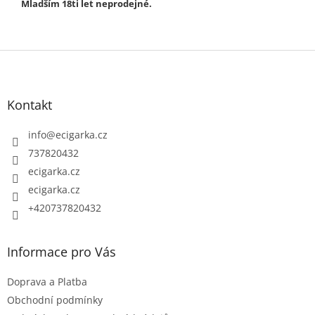
Mladším 18ti let neprodejné.
Z
á
p
Kontakt
a
t
info
@
ecigarka.cz
í
737820432
ecigarka.cz
ecigarka.cz
+420737820432
Informace pro Vás
Doprava a Platba
Obchodní podmínky