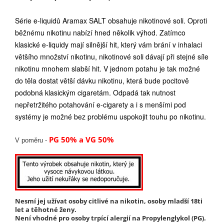
Série e-liquidů Aramax SALT obsahuje nikotinové soli. Oproti
běžnému nikotinu nabízí hned několik výhod. Zatímco
klasické e-liquidy mají silnější hit, který vám brání v inhalaci
většího množství nikotinu, nikotinové soli dávají při stejné síle
nikotinu mnohem slabší hit. V jednom potahu je tak možné
do těla dostat větší dávku nikotinu, která bude pocitově
podobná klasickým cigaretám. Odpadá tak nutnost
nepřetržitého potahování e-cigarety a i s menšími pod
systémy je možné bez problému uspokojit touhu po nikotinu.
PG 50% a VG 50%
V poměru -
Nesmí jej užívat osoby citlivé na nikotin, osoby mladší 18ti
let a těhotné ženy.
Není vhodné pro osoby trpící alergií na Propylenglykol (PG).