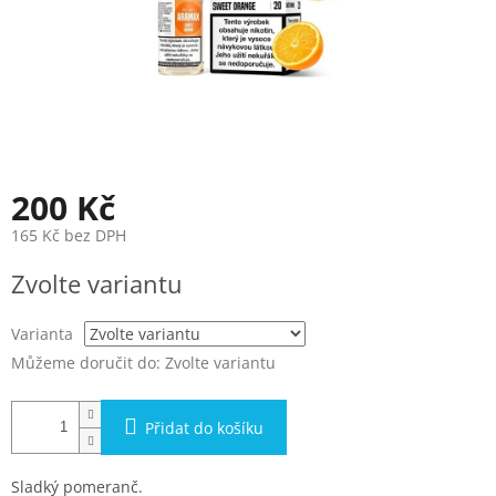
200 Kč
165 Kč bez DPH
Měrná
Zvolte variantu
cena:
Varianta
Můžeme doručit do:
Zvolte variantu
Přidat do košíku
Sladký pomeranč.