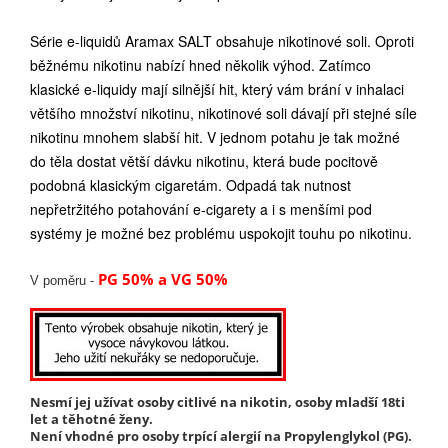
Série e-liquidů Aramax SALT obsahuje nikotinové soli. Oproti
běžnému nikotinu nabízí hned několik výhod. Zatímco
klasické e-liquidy mají silnější hit, který vám brání v inhalaci
většího množství nikotinu, nikotinové soli dávají při stejné síle
nikotinu mnohem slabší hit. V jednom potahu je tak možné
do těla dostat větší dávku nikotinu, která bude pocitově
podobná klasickým cigaretám. Odpadá tak nutnost
nepřetržitého potahování e-cigarety a i s menšími pod
systémy je možné bez problému uspokojit touhu po nikotinu.
PG 50% a VG 50%
V poměru -
Nesmí jej užívat osoby citlivé na nikotin, osoby mladší 18ti
let a těhotné ženy.
Není vhodné pro osoby trpící alergií na Propylenglykol (PG).