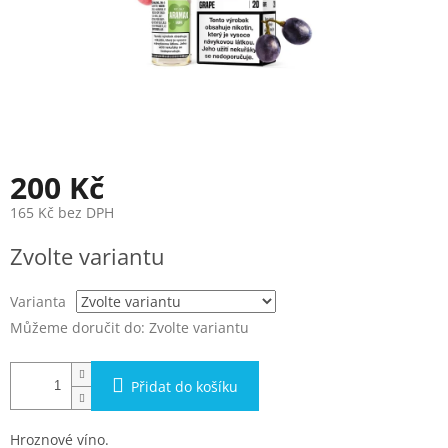
200 Kč
165 Kč bez DPH
Měrná
Zvolte variantu
cena:
Varianta
Můžeme doručit do:
Zvolte variantu
Přidat do košíku
Hroznové víno.