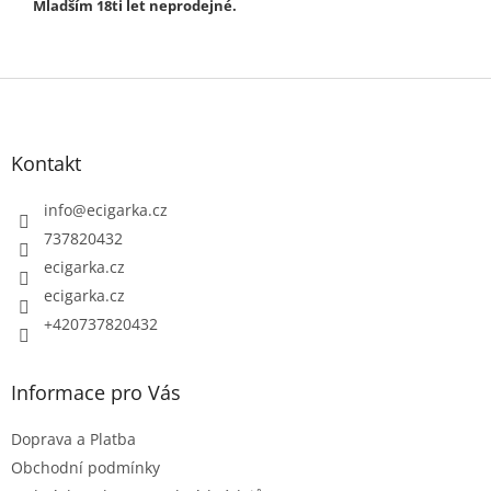
Mladším 18ti let neprodejné.
Z
á
p
Kontakt
a
t
info
@
ecigarka.cz
í
737820432
ecigarka.cz
ecigarka.cz
+420737820432
Informace pro Vás
Doprava a Platba
Obchodní podmínky