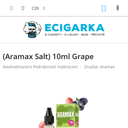
Přejít
NÁKUP
na
CZK
obsah
KOŠÍK
(Aramax Salt) 10ml Grape
Průměrné
Neohodnoceno
Podrobnosti hodnocení
Značka:
Aramax
hodnocení
produktu
je
0,0
z
5
hvězdiček.