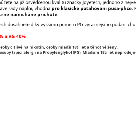
žete na již osvědčenou kvalitu značky Joyetech, jednoho z nejvě
pravě řady náplní, vhodná
pro klasické potahování pusa-plíce
.
strně namíchané příchutě
.
etech dosáhnete díky vyššímu poměru PG výraznějšího podání chut
% a VG 40%
soby citlivé na nikotin, osoby mladší 18ti let a těhotné ženy.
soby trpící alergií na Propylenglykol (PG). Mladším 18ti let neprodejn