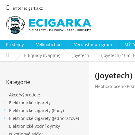
Přejít
na
info@ecigarka.cz
obsah
Prodejny
Velkoobchod
Věrnostní program
MÝTY
Domů
E-liquidy (Náplně)
Joyetech
(Joyetech) 10ml 
P
o
(Joyetech)
Přeskočit
s
Kategorie
kategorie
Průměrné
Neohodnoceno
Pod
t
hodnocení
Akce/Výprodeje
r
produktu
Elektronické cigarety
a
je
0,0
Elektronické cigarety (Pody)
n
z
Elektronické cigarety (Jednorázové)
n
5
Elektronické vodní dýmky
hvězdiček.
í
Nikotinové sáčky