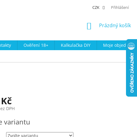
CZK
Přihlášení
NÁKUPNÍ
Prázdný košík
KOŠÍK
takty
Ověření 18+
Kalkulačka DIY
Moje objednávk
 Kč
bez DPH
e variantu