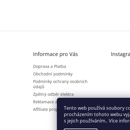
Informace pro Vás
Instagr
Doprava a Platba
Obchodní podmínky
Podmínky ochrany osobních
údajů
Zpětný odběr elektra
Reklamace a vrácení zboží
Sl
Tento web používá soubory co
Affiliate program
procházením tohoto webu vyj
s jejich používáním.. Více inf