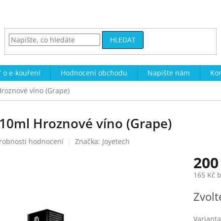
HLEDAT
 o e-kouření
Hodnocení obchodu
Napište nám
Kon
Hroznové víno (Grape)
 10ml Hroznové víno (Grape)
robnosti hodnocení
Značka:
Joyetech
200
165 Kč 
Měrná
Zvolt
cena:
Varianta