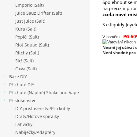
Spolehnout se mů
Emporio (Salt)
na precizní pří
Juice Sauz Drifter (Salt)
zcela nové mi
Just Juice (Salt)
S e-liquidy Joy
Kura (Salt)
PG 60
Popič! (Salt)
V poměru -
Riot Squad (Salt)
Nesmí jej užívat o
Není vhodné pro o
Ritchy (Salt)
Sic! (Salt)
Oxva (Salt)
Báze DIY
Příchutě DIY
Příchutě (Náplně) Shake and Vape
Příslušenství
DIY příslušenství/Pro kutily
Dráty/Hotové spirálky
Lahvičky
Nabíječky/Adaptéry