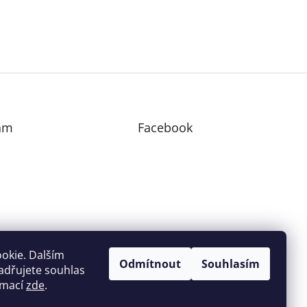
am
Facebook
edovat na Instagramu
okie. Dalším
Odmítnout
Souhlasím
adřujete souhlas
ormací
zde
.