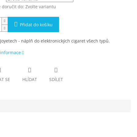
doručit do:
Zvolte variantu
Přidat do košíku
 Joyetech - náplň do elektronických cigaret všech typů.
 informace
AT SE
HLÍDAT
SDÍLET