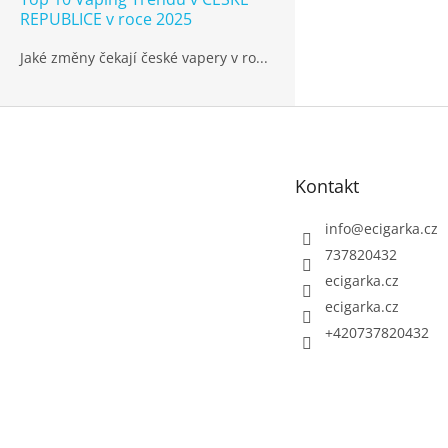
REPUBLICE v roce 2025
Jaké změny čekají české vapery v ro...
Z
á
p
Kontakt
a
t
info
@
ecigarka.cz
í
737820432
ecigarka.cz
ecigarka.cz
+420737820432