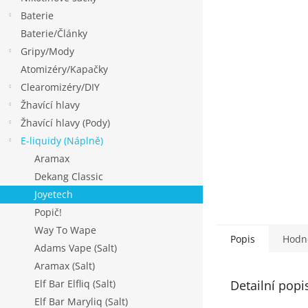
p
Baterie
a
Baterie/Články
n
Gripy/Mody
e
Atomizéry/Kapačky
l
Clearomizéry/DIY
Žhavící hlavy
Žhavící hlavy (Pody)
E-liquidy (Náplně)
Aramax
Dekang Classic
Joyetech
Popič!
Way To Wape
Popis
Hodn
Adams Vape (Salt)
Aramax (Salt)
Detailní popi
Elf Bar Elfliq (Salt)
Elf Bar Maryliq (Salt)