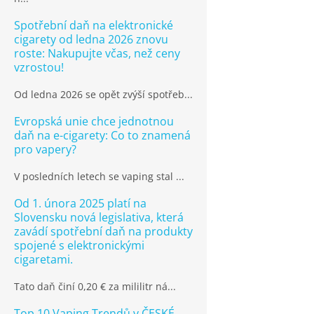
Spotřební daň na elektronické
cigarety od ledna 2026 znovu
roste: Nakupujte včas, než ceny
vzrostou!
Od ledna 2026 se opět zvýší spotřeb...
Evropská unie chce jednotnou
daň na e-cigarety: Co to znamená
pro vapery?
V posledních letech se vaping stal ...
Od 1. února 2025 platí na
Slovensku nová legislativa, která
zavádí spotřební daň na produkty
spojené s elektronickými
cigaretami.
Tato daň činí 0,20 € za mililitr ná...
Top 10 Vaping Trendů v ČESKÉ