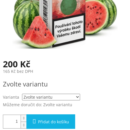
200 Kč
165 Kč bez DPH
Měrná
Zvolte variantu
cena:
Varianta
Můžeme doručit do:
Zvolte variantu
Přidat do košíku