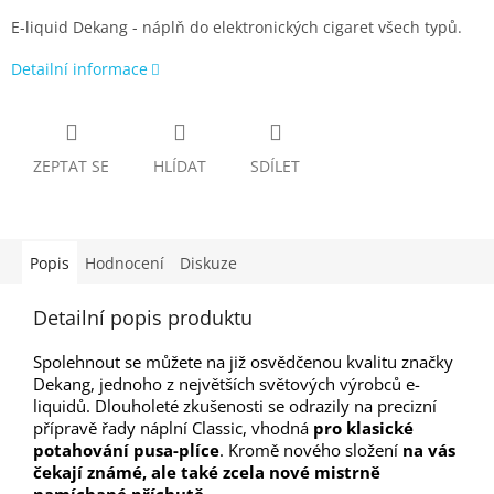
E-liquid Dekang - náplň do elektronických cigaret všech typů.
Detailní informace
ZEPTAT SE
HLÍDAT
SDÍLET
Popis
Hodnocení
Diskuze
Detailní popis produktu
Spolehnout se můžete na již osvědčenou kvalitu značky
Dekang, jednoho z největších světových výrobců e-
liquidů. Dlouholeté zkušenosti se odrazily na precizní
přípravě řady náplní Classic, vhodná
pro klasické
potahování pusa-plíce
. Kromě nového složení
na vás
čekají známé, ale také zcela nové mistrně
namíchané příchutě
.