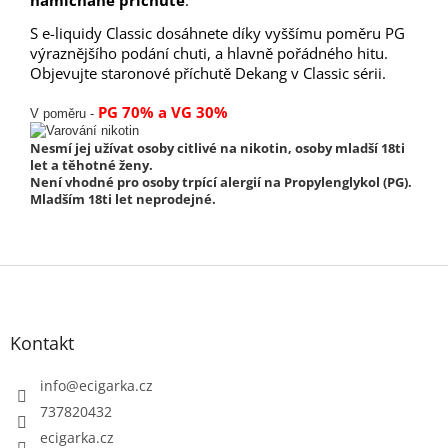
S e-liquidy Classic dosáhnete díky vyššímu poměru PG
výraznějšího podání chuti, a hlavně pořádného hitu.
Objevujte staronové příchutě Dekang v Classic sérii.
PG 70% a VG 30%
V poměru -
Nesmí jej užívat osoby citlivé na nikotin, osoby mladší 18ti
let a těhotné ženy.
Není vhodné pro osoby trpící alergií na Propylenglykol (PG).
Mladším 18ti let neprodejné.
Z
á
p
Kontakt
a
t
info
@
ecigarka.cz
í
737820432
ecigarka.cz