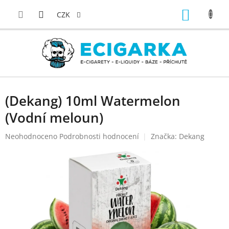
Přejít
NÁKUP
na
CZK
obsah
KOŠÍK
(Dekang) 10ml Watermelon
(Vodní meloun)
Průměrné
Neohodnoceno
Podrobnosti hodnocení
Značka:
Dekang
hodnocení
produktu
je
0,0
z
5
hvězdiček.