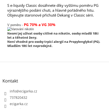
S e-liquidy Classic dosáhnete díky vyššímu poměru PG
výraznějšího podání chuti, a hlavně pořádného hitu.
Objevujte staronové příchutě Dekang v Classic sérii.
PG 70% a VG 30%
V poměru -
Nesmí jej užívat osoby citlivé na nikotin, osoby mladší 18ti
let a těhotné ženy.
Není vhodné pro osoby trpící alergií na Propylenglykol (PG).
Mladším 18ti let neprodejné.
Z
á
p
Kontakt
a
t
info
@
ecigarka.cz
í
737820432
ecigarka.cz