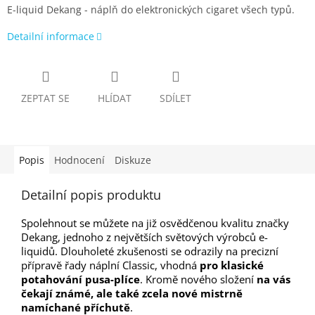
E-liquid Dekang - náplň do elektronických cigaret všech typů.
Detailní informace
ZEPTAT SE
HLÍDAT
SDÍLET
Popis
Hodnocení
Diskuze
Detailní popis produktu
Spolehnout se můžete na již osvědčenou kvalitu značky
Dekang, jednoho z největších světových výrobců e-
liquidů. Dlouholeté zkušenosti se odrazily na precizní
přípravě řady náplní Classic, vhodná
pro klasické
potahování pusa-plíce
. Kromě nového složení
na vás
čekají známé, ale také zcela nové mistrně
namíchané příchutě
.