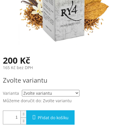
200 Kč
165 Kč bez DPH
Měrná
Zvolte variantu
cena:
Varianta
Můžeme doručit do:
Zvolte variantu
Přidat do košíku