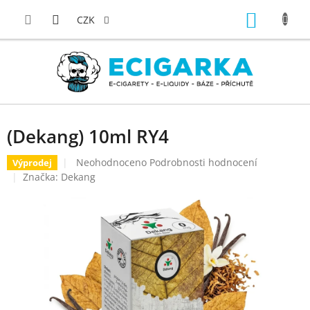
Přejít
NÁKUP
na
CZK
obsah
KOŠÍK
(Dekang) 10ml RY4
Průměrné
Neohodnoceno
Podrobnosti hodnocení
Výprodej
hodnocení
Značka:
Dekang
produktu
je
0,0
z
5
hvězdiček.