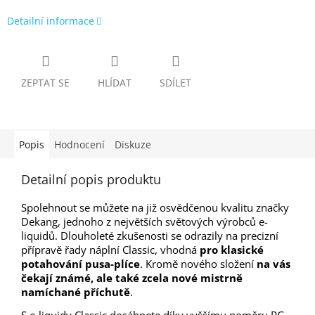
Detailní informace
ZEPTAT SE
HLÍDAT
SDÍLET
Popis
Hodnocení
Diskuze
Detailní popis produktu
Spolehnout se můžete na již osvědčenou kvalitu značky
Dekang, jednoho z největších světových výrobců e-
liquidů. Dlouholeté zkušenosti se odrazily na precizní
přípravě řady náplní Classic, vhodná
pro klasické
potahování pusa-plíce
. Kromě nového složení
na vás
čekají známé, ale také zcela nové mistrně
namíchané příchutě
.
S e-liquidy Classic dosáhnete díky vyššímu poměru PG