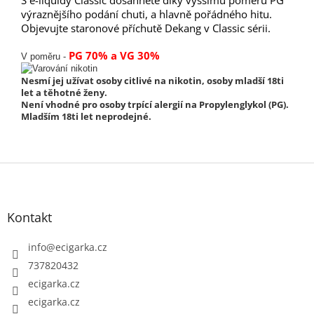
výraznějšího podání chuti, a hlavně pořádného hitu.
Objevujte staronové příchutě Dekang v Classic sérii.
PG 70% a VG 30%
V poměru -
Nesmí jej užívat osoby citlivé na nikotin, osoby mladší 18ti
let a těhotné ženy.
Není vhodné pro osoby trpící alergií na Propylenglykol (PG).
Mladším 18ti let neprodejné.
Z
á
p
Kontakt
a
t
info
@
ecigarka.cz
í
737820432
ecigarka.cz
ecigarka.cz