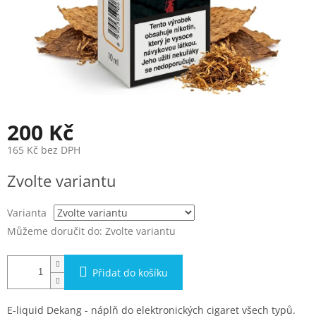
200 Kč
165 Kč bez DPH
Měrná
Zvolte variantu
cena:
Varianta
Můžeme doručit do:
Zvolte variantu
Přidat do košíku
E-liquid Dekang - náplň do elektronických cigaret všech typů.