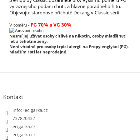
výraznějšího podání chuti, a hlavně pořádného hitu.
Objevujte staronové příchutě Dekang v Classic sérii.
PG 70% a VG 30%
V poměru -
Nesmí jej užívat osoby citlivé na nikotin, osoby mladší 18ti
let a těhotné ženy.
Není vhodné pro osoby trpící alergií na Propylenglykol (PG).
Mladším 18ti let neprodejné.
Z
á
p
Kontakt
a
t
info
@
ecigarka.cz
í
737820432
ecigarka.cz
ecigarka.cz