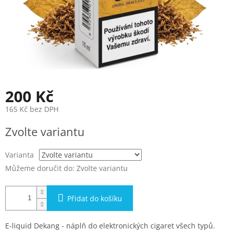
200 Kč
165 Kč bez DPH
Měrná
Zvolte variantu
cena:
Varianta
Můžeme doručit do:
Zvolte variantu
Přidat do košíku
E-liquid Dekang - náplň do elektronických cigaret všech typů.