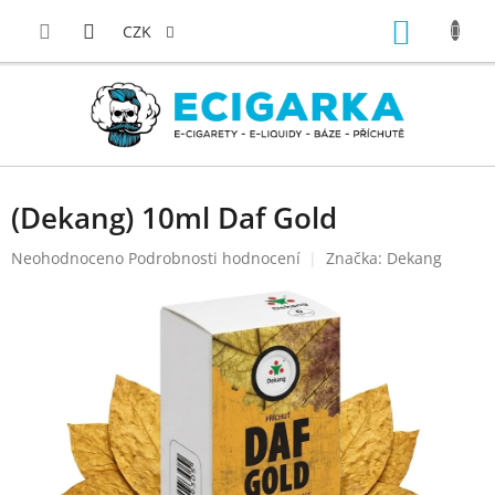
Přejít
NÁKUP
na
CZK
obsah
KOŠÍK
(Dekang) 10ml Daf Gold
Průměrné
Neohodnoceno
Podrobnosti hodnocení
Značka:
Dekang
hodnocení
produktu
je
0,0
z
5
hvězdiček.