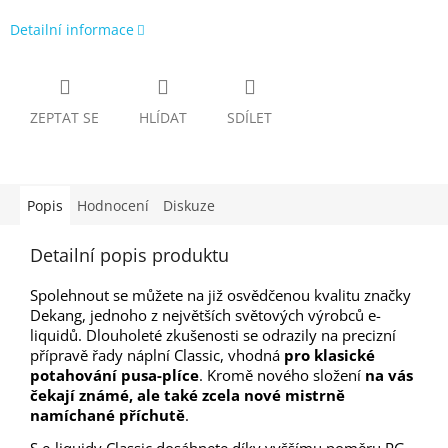
Detailní informace
ZEPTAT SE
HLÍDAT
SDÍLET
Popis
Hodnocení
Diskuze
Detailní popis produktu
Spolehnout se můžete na již osvědčenou kvalitu značky
Dekang, jednoho z největších světových výrobců e-
liquidů. Dlouholeté zkušenosti se odrazily na precizní
přípravě řady náplní Classic, vhodná
pro klasické
potahování pusa-plíce
. Kromě nového složení
na vás
čekají známé, ale také zcela nové mistrně
namíchané příchutě
.
S e-liquidy Classic dosáhnete díky vyššímu poměru PG