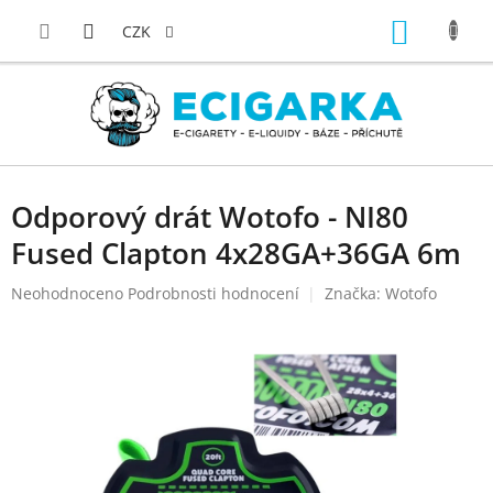
Přejít
NÁKUP
na
CZK
obsah
KOŠÍK
Odporový drát Wotofo - NI80
Fused Clapton 4x28GA+36GA 6m
Průměrné
Neohodnoceno
Podrobnosti hodnocení
Značka:
Wotofo
hodnocení
produktu
je
0,0
z
5
hvězdiček.