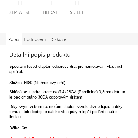
ZEPTAT SE
HLÍDAT
SDÍLET
Popis
Hodnocení
Diskuze
Detailní popis produktu
Speciální fused clapton odporový drát pro namotávání vlastních
spirálek.
Složení NI80 (Nichromový drát).
Skládá se z jádra, které tvoří 4x28GA (Paralleled) 0,3mm drát, to
je pak omotáno 36GA odporovým drátem.
Díky svým větším rozměrům clapton skvěle drží e-liquid a díky
tomu si tak dopřejete daleko více páry a lepší podání chuti e-
liquidu.
Délka: 6m