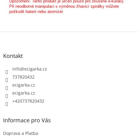
Upozornění: Tento produkt je určen pouze pro zkušené e-kuřáky.
Při neodborné manipulaci s výměnou žhavicí spirálky můžete
poškodit baterii nebo atomizér.
Z
á
p
Kontakt
a
t
info
@
ecigarka.cz
í
737820432
ecigarka.cz
ecigarka.cz
+420737820432
Informace pro Vás
Doprava a Platba