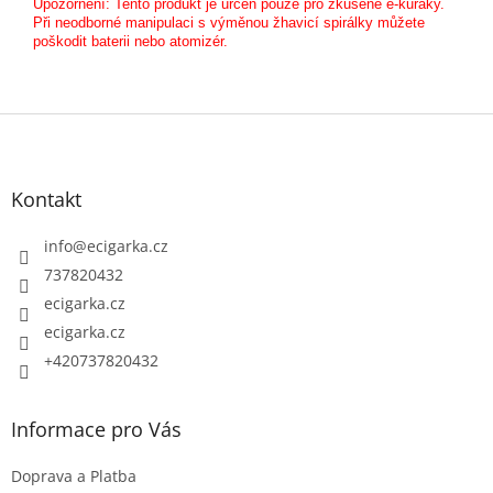
Upozornění: Tento produkt je určen pouze pro zkušené e-kuřáky.
Při neodborné manipulaci s výměnou žhavicí spirálky můžete
poškodit baterii nebo atomizér.
Z
á
p
Kontakt
a
t
info
@
ecigarka.cz
í
737820432
ecigarka.cz
ecigarka.cz
+420737820432
Informace pro Vás
Doprava a Platba