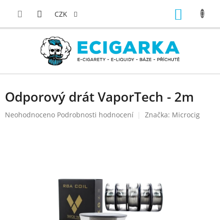
Přejít
NÁKUP
na
CZK
obsah
KOŠÍK
Odporový drát VaporTech - 2m
Průměrné
Neohodnoceno
Podrobnosti hodnocení
Značka:
Microcig
hodnocení
produktu
je
0,0
z
5
hvězdiček.