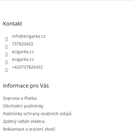
Z
á
p
Kontakt
a
t
info
@
ecigarka.cz
í
737820432
ecigarka.cz
ecigarka.cz
+420737820432
Informace pro Vás
Doprava a Platba
Obchodní podmínky
Podmínky ochrany osobních údajů
Zpětný odběr elektra
Reklamace a vrácení zboží