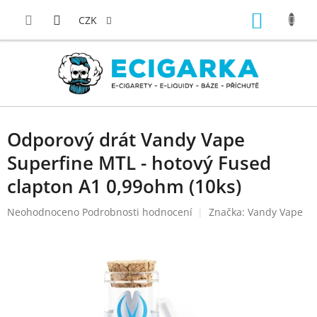
Přejít
NÁKUP
na
CZK
obsah
KOŠÍK
Odporový drát Vandy Vape
Superfine MTL - hotový Fused
clapton A1 0,99ohm (10ks)
Průměrné
Neohodnoceno
Podrobnosti hodnocení
Značka:
Vandy Vape
hodnocení
produktu
je
0,0
z
5
hvězdiček.