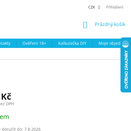
CZK
Přihlášení
NÁKUPNÍ
Prázdný košík
KOŠÍK
takty
Ověření 18+
Kalkulačka DIY
Moje objednávk
 Kč
bez DPH
dem
doručit do:
7.8.2026