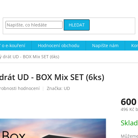
HLEDAT
 o e-kouření
Hodnocení obchodu
Napište nám
Kon
 drát UD - BOX Mix SET (6ks)
rát UD - BOX Mix SET (6ks)
robnosti hodnocení
Značka:
UD
600
496 Kč 
Měrná
Skla
cena:
Můžeme 