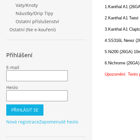
Vaty/Knoty
1.Kanthal A1 (26G
Náustky/Drip Tipy
2.Kanthal A1 Twis
Ostatní příslušenství
Ostatní (Ne e-kouření)
3.Kanthal A1 Clap
4.SS316L Nerez (
5.Ni200 (26GA) 10
Přihlášení
6.Nichrome (26GA
E-mail
Upozornění: Tento 
Heslo
PŘIHLÁSIT SE
Nová registrace
Zapomenuté heslo