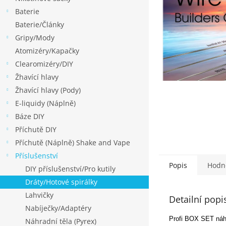
p
Baterie
a
Baterie/Články
n
Gripy/Mody
e
Atomizéry/Kapačky
l
Clearomizéry/DIY
Žhavící hlavy
Žhavící hlavy (Pody)
E-liquidy (Náplně)
Báze DIY
Příchutě DIY
Příchutě (Náplně) Shake and Vape
Příslušenství
Popis
Hodn
DIY příslušenství/Pro kutily
Dráty/Hotové spirálky
Lahvičky
Detailní popi
Nabíječky/Adaptéry
Profi BOX SET náhr
Náhradní těla (Pyrex)