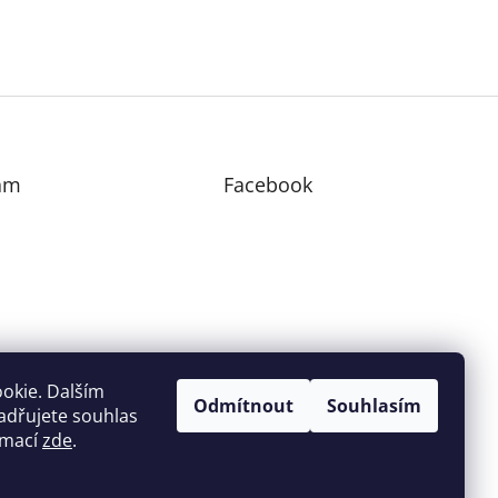
am
Facebook
edovat na Instagramu
okie. Dalším
Odmítnout
Souhlasím
adřujete souhlas
ormací
zde
.