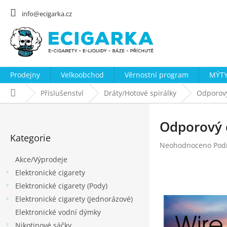
Přejít
na
info@ecigarka.cz
obsah
Prodejny
Velkoobchod
Věrnostní program
MÝTY
Domů
Příslušenství
Dráty/Hotové spirálky
Odporový
P
o
Odporový d
Přeskočit
s
Kategorie
kategorie
Průměrné
Neohodnoceno
Pod
t
hodnocení
Akce/Výprodeje
r
produktu
Elektronické cigarety
a
je
0,0
Elektronické cigarety (Pody)
n
z
Elektronické cigarety (Jednorázové)
n
5
Elektronické vodní dýmky
hvězdiček.
í
Nikotinové sáčky