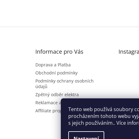
Informace pro Vás
Instagr
Doprava a Platba
Obchodní podmínky
Podmínky ochrany osobních
údajů
Zpětný odběr elektra
Reklamace a vrácení zboží
Sl
Tento web používá soubory co
Affiliate program
procházením tohoto webu vyj
s jejich používáním.. Více inf
Nastavení