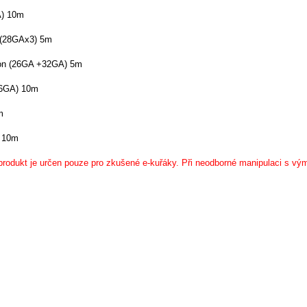
A) 10m
t (28GAx3) 5m
ton (26GA +32GA) 5m
26GA) 10m
m
) 10m
produkt je určen pouze pro zkušené e-kuřáky. Při neodborné manipulaci s vým