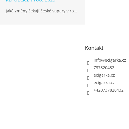
Jaké změny čekají české vapery v ro...
Z
á
p
Kontakt
a
t
info
@
ecigarka.cz
í
737820432
ecigarka.cz
ecigarka.cz
+420737820432