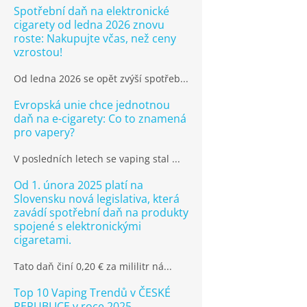
Spotřební daň na elektronické
cigarety od ledna 2026 znovu
roste: Nakupujte včas, než ceny
vzrostou!
Od ledna 2026 se opět zvýší spotřeb...
Evropská unie chce jednotnou
daň na e-cigarety: Co to znamená
pro vapery?
V posledních letech se vaping stal ...
Od 1. února 2025 platí na
Slovensku nová legislativa, která
zavádí spotřební daň na produkty
spojené s elektronickými
cigaretami.
Tato daň činí 0,20 € za mililitr ná...
Top 10 Vaping Trendů v ČESKÉ
REPUBLICE v roce 2025