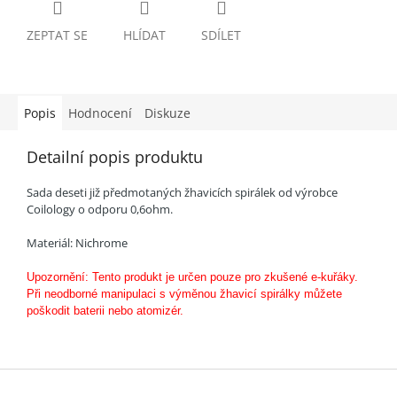
ZEPTAT SE
HLÍDAT
SDÍLET
Popis
Hodnocení
Diskuze
Detailní popis produktu
Sada deseti již předmotaných žhavicích spirálek od výrobce
Coilology o odporu 0,6ohm.
Materiál: Nichrome
Upozornění: Tento produkt je určen pouze pro zkušené e-kuřáky.
Při neodborné manipulaci s výměnou žhavicí spirálky můžete
poškodit baterii nebo atomizér.
Z