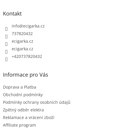
á
p
Kontakt
a
t
info
@
ecigarka.cz
í
737820432
ecigarka.cz
ecigarka.cz
+420737820432
Informace pro Vás
Doprava a Platba
Obchodní podmínky
Podmínky ochrany osobních údajů
Zpětný odběr elektra
Reklamace a vrácení zboží
Affiliate program