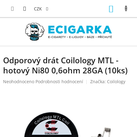
Přejít
NÁKUP
na
CZK
obsah
KOŠÍK
Odporový drát Coilology MTL -
hotový Ni80 0,6ohm 28GA (10ks)
Průměrné
Neohodnoceno
Podrobnosti hodnocení
Značka:
Coilology
hodnocení
produktu
je
0,0
z
5
hvězdiček.