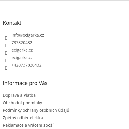
Z
á
p
Kontakt
a
t
info
@
ecigarka.cz
í
737820432
ecigarka.cz
ecigarka.cz
+420737820432
Informace pro Vás
Doprava a Platba
Obchodní podmínky
Podmínky ochrany osobních údajů
Zpětný odběr elektra
Reklamace a vrácení zboží