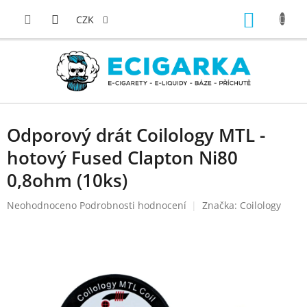
Přejít
NÁKUP
na
CZK
obsah
KOŠÍK
Odporový drát Coilology MTL -
hotový Fused Clapton Ni80
0,8ohm (10ks)
Průměrné
Neohodnoceno
Podrobnosti hodnocení
Značka:
Coilology
hodnocení
produktu
je
0,0
z
5
hvězdiček.