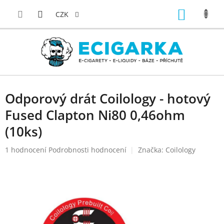
Přejít
NÁKUP
na
CZK
obsah
KOŠÍK
Odporový drát Coilology - hotový
Fused Clapton Ni80 0,46ohm
(10ks)
Průměrné
1 hodnocení
Podrobnosti hodnocení
Značka:
Coilology
hodnocení
produktu
je
5,0
z
5
hvězdiček.