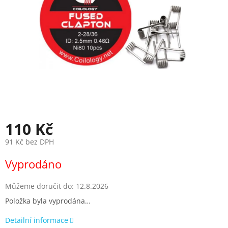
110 Kč
91 Kč bez DPH
Měrná
Vyprodáno
cena:
Můžeme doručit do:
12.8.2026
Položka byla vyprodána…
Detailní informace