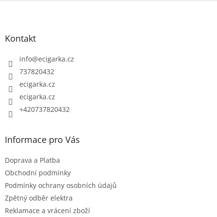
Z
á
p
Kontakt
a
t
info
@
ecigarka.cz
í
737820432
ecigarka.cz
ecigarka.cz
+420737820432
Informace pro Vás
Doprava a Platba
Obchodní podmínky
Podmínky ochrany osobních údajů
Zpětný odběr elektra
Reklamace a vrácení zboží