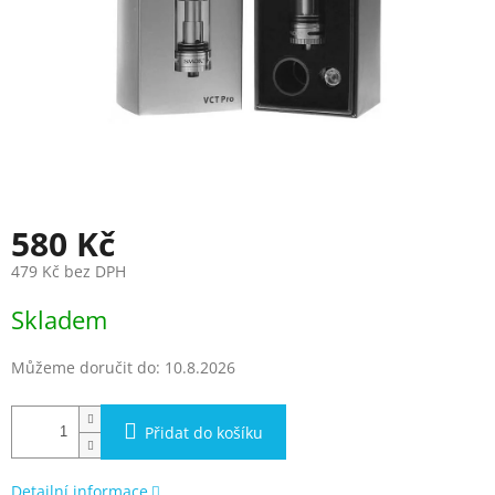
580 Kč
479 Kč bez DPH
Měrná
Skladem
cena:
Můžeme doručit do:
10.8.2026
Přidat do košíku
Detailní informace