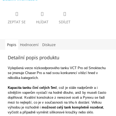
ZEPTAT SE
HLÍDAT
SDÍLET
Popis
Hodnocení
Diskuze
Detailní popis produktu
Vylepšená verze nízkoodporového tanku VCT Pro od Smoktechu
se jmenuje Chaser Pro a nad svou konkurencí vítězí hned v
několika kategoriích.
Kapacita tanku činí celých 5ml
, což je stále nadprůměr a i
silnějším vaperům vystačí na hodně dlouho, aniž by museli často
doplňovat. Kvalitní konstrukce z nerezové oceli a Pyrexu se řadí
mezi to nejlepší, co je v současnosti na trhu k dostání. Velkou
výhodou je rozhodně i
možnost celý tank kompletně rozebrat
,
vyčistit a případně vyměnit silikonové kroužky nebo sklo.