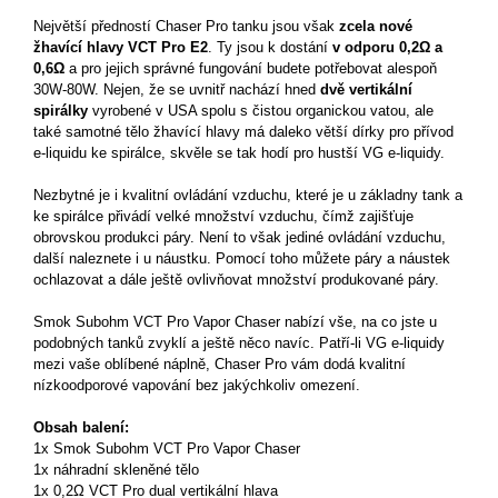
Největší předností Chaser Pro tanku jsou však
zcela nové
žhavící hlavy VCT Pro E2
. Ty jsou k dostání
v odporu 0,2Ω a
0,6Ω
a pro jejich správné fungování budete potřebovat alespoň
30W-80W. Nejen, že se uvnitř nachází hned
dvě vertikální
spirálky
vyrobené v USA spolu s čistou organickou vatou, ale
také samotné tělo žhavící hlavy má daleko větší dírky pro přívod
e-liquidu ke spirálce, skvěle se tak hodí pro hustší VG e-liquidy.
Nezbytné je i kvalitní ovládání vzduchu, které je u základny tank a
ke spirálce přivádí velké množství vzduchu, čímž zajišťuje
obrovskou produkci páry. Není to však jediné ovládání vzduchu,
další naleznete i u náustku. Pomocí toho můžete páry a náustek
ochlazovat a dále ještě ovlivňovat množství produkované páry.
Smok Subohm VCT Pro Vapor Chaser nabízí vše, na co jste u
podobných tanků zvyklí a ještě něco navíc. Patří-li VG e-liquidy
mezi vaše oblíbené náplně, Chaser Pro vám dodá kvalitní
nízkoodporové vapování bez jakýchkoliv omezení.
Obsah balení:
1x Smok Subohm VCT Pro Vapor Chaser
1x náhradní skleněné tělo
1x 0,2Ω VCT Pro dual vertikální hlava