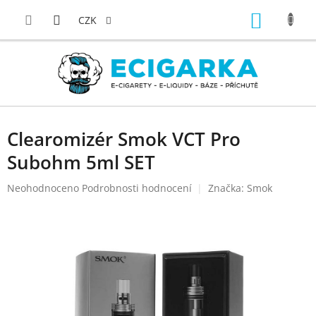
Přejít
NÁKUP
na
CZK
obsah
KOŠÍK
Clearomizér Smok VCT Pro
Subohm 5ml SET
Průměrné
Neohodnoceno
Podrobnosti hodnocení
Značka:
Smok
hodnocení
produktu
je
0,0
z
5
hvězdiček.