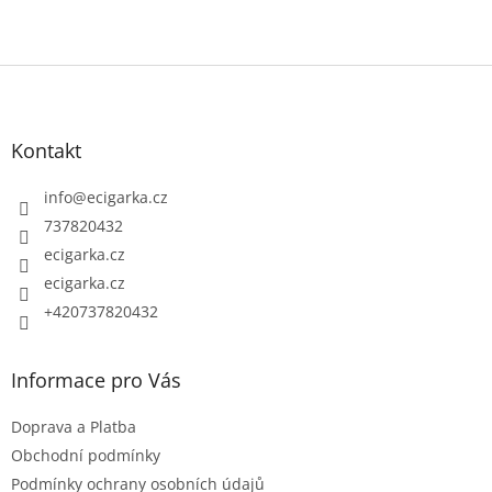
Z
á
p
Kontakt
a
t
info
@
ecigarka.cz
í
737820432
ecigarka.cz
ecigarka.cz
+420737820432
Informace pro Vás
Doprava a Platba
Obchodní podmínky
Podmínky ochrany osobních údajů