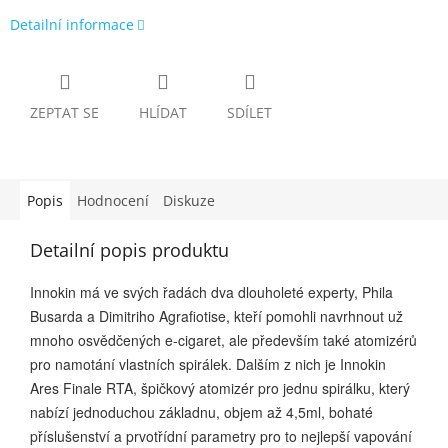
Detailní informace
ZEPTAT SE
HLÍDAT
SDÍLET
Popis
Hodnocení
Diskuze
Detailní popis produktu
Innokin má ve svých řadách dva dlouholeté experty, Phila
Busarda a Dimitriho Agrafiotise, kteří pomohli navrhnout už
mnoho osvědčených e-cigaret, ale především také atomizérů
pro namotání vlastních spirálek. Dalším z nich je Innokin
Ares Finale
RTA,
špičkový atomizér pro jednu spirálku, který
nabízí jednoduchou základnu, objem až 4,5ml, bohaté
příslušenství a prvotřídní parametry pro to nejlepší vapování