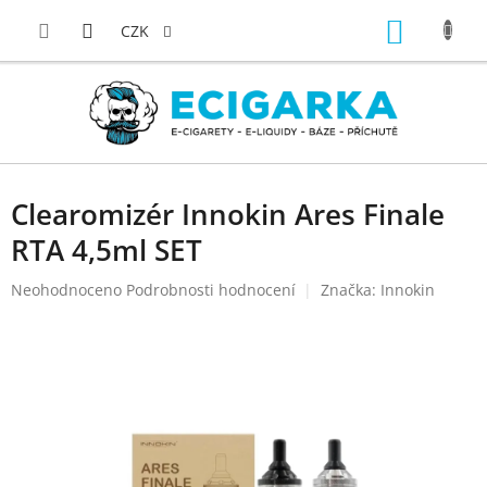
Přejít
NÁKUP
na
CZK
obsah
KOŠÍK
Clearomizér Innokin Ares Finale
RTA 4,5ml SET
Průměrné
Neohodnoceno
Podrobnosti hodnocení
Značka:
Innokin
hodnocení
produktu
je
0,0
z
5
hvězdiček.