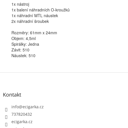
1x nástroj
1x balení náhradních O-kroužků
1x náhradní
MTL náustek
2x náhradní šroubek
Rozměry: 61mm x 24mm
Objem: 4,5ml
Spirálky: Jedna
Závit: 510
Náustek: 510
Z
á
p
Kontakt
a
t
info
@
ecigarka.cz
í
737820432
ecigarka.cz