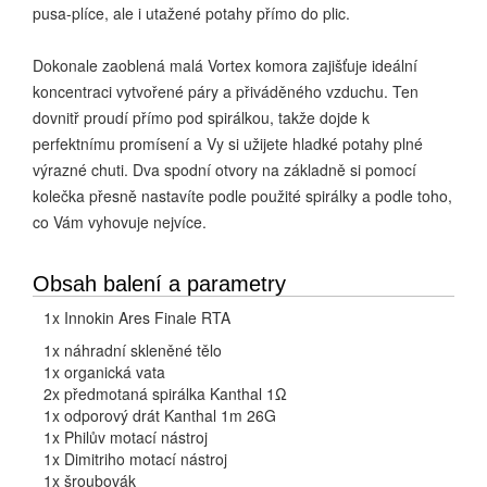
pusa-plíce, ale i utažené potahy přímo do plic.
Dokonale zaoblená malá Vortex komora zajišťuje ideální
koncentraci vytvořené páry a přiváděného vzduchu. Ten
dovnitř proudí přímo pod spirálkou, takže dojde k
perfektnímu promísení a Vy si užijete hladké potahy plné
výrazné chuti. Dva spodní otvory na základně si pomocí
kolečka přesně nastavíte podle použité spirálky a podle toho,
co Vám vyhovuje nejvíce.
Obsah balení a parametry
1x Innokin Ares Finale RTA
1x náhradní skleněné tělo
1x organická vata
2x předmotaná spirálka Kanthal 1Ω
1x odporový drát Kanthal 1m 26G
1x Philův motací nástroj
1x Dimitriho motací nástroj
1x šroubovák