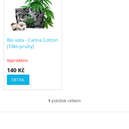
í
p
p
i
r
s
o
p
d
r
u
Bio vata - Canna Cotton
o
k
(10ks-pruhy)
d
t
u
ů
Vyprodáno
k
140 Kč
t
ů
DETAIL
1
položek celkem
O
v
Z
l
á
á