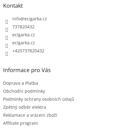
p
d
Kontakt
a
a
c
t
info
@
ecigarka.cz
í
í
737820432
p
ecigarka.cz
r
ecigarka.cz
v
k
+420737820432
y
v
Informace pro Vás
ý
p
Doprava a Platba
i
Obchodní podmínky
s
Podmínky ochrany osobních údajů
u
Zpětný odběr elektra
Reklamace a vrácení zboží
Affiliate program