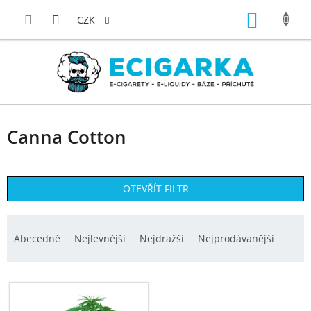
Přejít
NÁKUP
na
CZK
obsah
KOŠÍK
Canna Cotton
OTEVŘÍT FILTR
Ř
a
Abecedně
Nejlevnější
Nejdražší
Nejprodávanější
z
e
V
n
ý