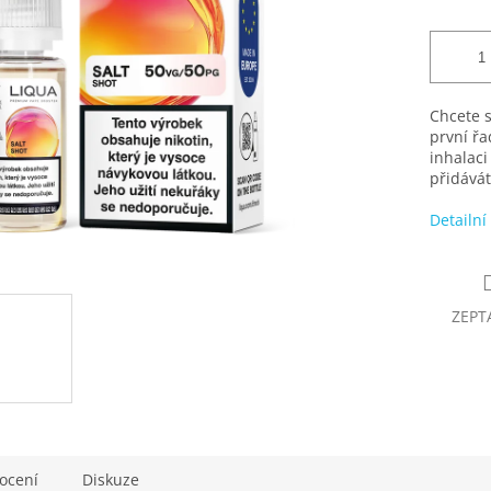
Chcete s
první řa
inhalaci
přidávát
Detailní
ZEPT
ocení
Diskuze