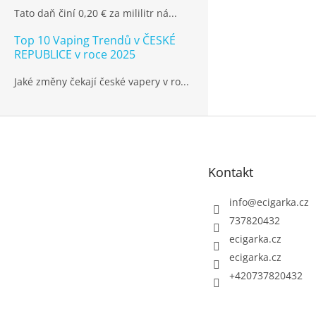
Tato daň činí 0,20 € za mililitr ná...
Top 10 Vaping Trendů v ČESKÉ
REPUBLICE v roce 2025
Jaké změny čekají české vapery v ro...
Z
á
p
Kontakt
a
t
info
@
ecigarka.cz
í
737820432
ecigarka.cz
ecigarka.cz
+420737820432