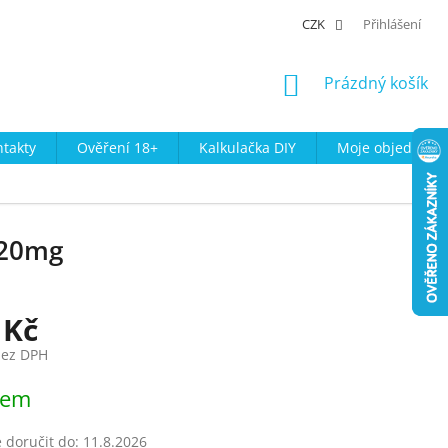
CZK
Přihlášení
NÁKUPNÍ
Prázdný košík
KOŠÍK
takty
Ověření 18+
Kalkulačka DIY
Moje objednávk
 20mg
 Kč
bez DPH
dem
doručit do:
11.8.2026