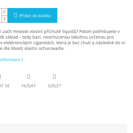
Přidat do košíku
i začít mixovat vlastní příchutě liquidů? Potom potřebujete v
dě základ – tedy bázi, neochucenou tekutinu určenou pro
 v elektronických cigaretách, která je bez chuti a následně do ní
e dle libosti vlastní ochucovadla.
 informace
AT SE
HLÍDAT
SDÍLET