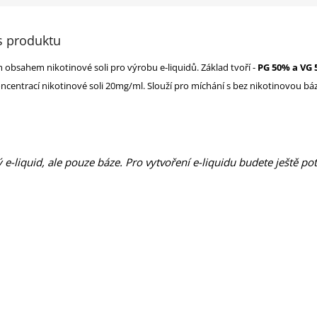
s produktu
m obsahem nikotinové soli pro výrobu e-liquidů.
Základ tvoří -
PG 50% a VG 
koncentrací nikotinové soli 20mg/ml. Slouží pro míchání s bez nikotinovou b
 e-liquid, ale pouze báze. Pro vytvoření e-liquidu budete ještě po