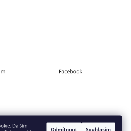
am
Facebook
edovat na Instagramu
okie. Dalším
Odmítnout
Souhlasím