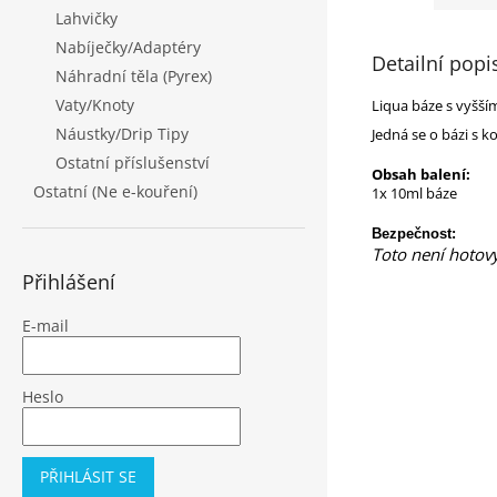
Lahvičky
Nabíječky/Adaptéry
Detailní popi
Náhradní těla (Pyrex)
Vaty/Knoty
Liqua báze s vyšší
Náustky/Drip Tipy
Jedná se o bázi s 
Ostatní příslušenství
Obsah balení:
Ostatní (Ne e-kouření)
1x 10ml báze
Bezpečnost:
Toto není hotový
Přihlášení
E-mail
Heslo
PŘIHLÁSIT SE