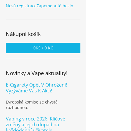
Nová registrace
Zapomenuté heslo
Nákupní košík
0
KS /
0 KČ
Novinky a Vape aktuality!
E-Cigarety Opět V Ohrožení!
Vyzýváme Vás K Akci!
Evropská komise se chystá
rozhodnou...
Vaping v roce 2026: Klíčové
změny a jejich dopad na
každodenní uživatele.