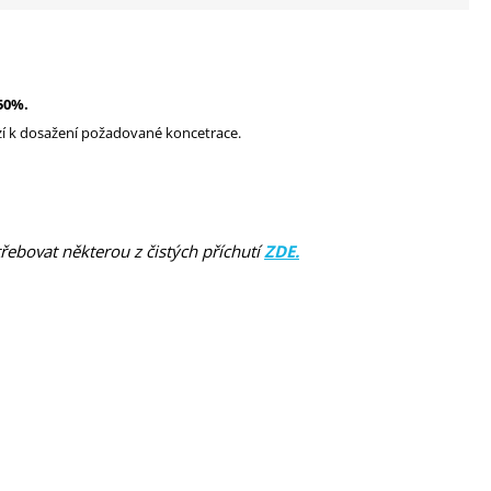
50%.
ází k dosažení požadované koncetrace.
třebovat některou z čistých příchutí
ZDE.