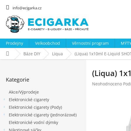
Přejít
na
info@ecigarka.cz
obsah
Prodejny
Velkoobchod
Věrnostní program
MÝTY
Domů
Báze DIY
Liqua
(Liqua) 1x10ml E-Liquid SH
P
o
(Liqua) 1
Přeskočit
s
Kategorie
kategorie
Průměrné
Neohodnoceno
Pod
t
hodnocení
Akce/Výprodeje
r
produktu
Elektronické cigarety
a
je
0,0
Elektronické cigarety (Pody)
n
z
Elektronické cigarety (Jednorázové)
n
5
Elektronické vodní dýmky
hvězdiček.
í
Nikotinové sáčky