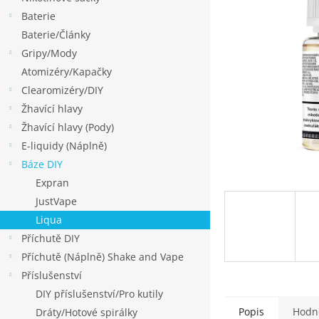
p
Baterie
a
Baterie/Články
n
Gripy/Mody
e
Atomizéry/Kapačky
l
Clearomizéry/DIY
Žhavící hlavy
Žhavící hlavy (Pody)
E-liquidy (Náplně)
Báze DIY
Expran
JustVape
Liqua
Příchutě DIY
Příchutě (Náplně) Shake and Vape
Příslušenství
DIY příslušenství/Pro kutily
Popis
Hodn
Dráty/Hotové spirálky