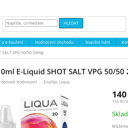
HLEDAT
 o e-kouření
Hodnocení obchodu
Napište nám
Kon
OT SALT VPG 50/50 20mg
x10ml E-Liquid SHOT SALT VPG 50/50
robnosti hodnocení
Značka:
Liqua
140
116 Kč 
Měrná
Skla
cena:
Můžeme 