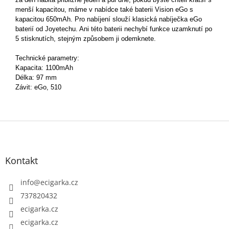
menší kapacitou, máme v nabídce také baterii Vision eGo s
kapacitou 650mAh. Pro nabíjení slouží klasická nabíječka eGo
baterií od Joyetechu. Ani této baterii nechybí funkce uzamknutí po
5 stisknutích, stejným způsobem ji odemknete.
Technické parametry:
Kapacita: 1100mAh
Délka: 97 mm
Závit: eGo, 510
Z
á
p
Kontakt
a
t
info
@
ecigarka.cz
í
737820432
ecigarka.cz
ecigarka.cz