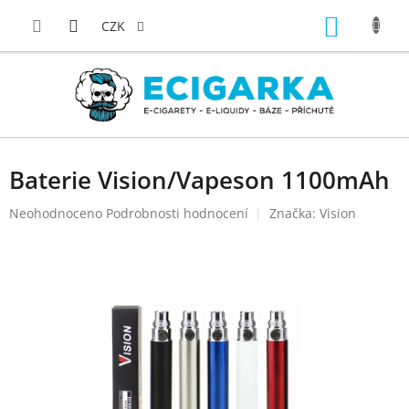
Přejít
NÁKUP
na
CZK
obsah
KOŠÍK
Baterie Vision/Vapeson 1100mAh
Průměrné
Neohodnoceno
Podrobnosti hodnocení
Značka:
Vision
hodnocení
produktu
je
0,0
z
5
hvězdiček.