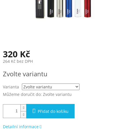
320 Kč
264 Kč bez DPH
Měrná
Zvolte variantu
cena:
Varianta
Můžeme doručit do:
Zvolte variantu
Přidat do košíku
Detailní informace