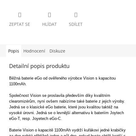
ZEPTAT SE
HLÍDAT
SDÍLET
Popis
Hodnocení
Diskuze
Detailní popis produktu
Běžná baterie eGo od ověřeného výrobce Vision s kapacitou
1100mAh.
Společnost Vision se proslavila především díky kvalitním
clearomizérům, nyní ovšem nabízíme také baterie z jejich výroby.
Jedná se o klasické eGo baterie, které jsou kvalitou taktéž na
vysoké úrovni. Jedná se o levnější alternativu k bateriím Joytech
eGo-T, resp. Joyetech eGo-C.
Baterie Vision o kapacitě 1100mAh vydrží kuřákovi jedné krabičky
za den nabitá přibližně jeden a půl dne, pokud byste chtěli kratší s