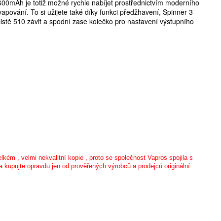
1600mAh je totiž možné rychle nabíjet prostřednictvím moderního
vapování. To si užijete také díky funkci předžhavení, Spinner 3
čistě 510 závit a spodní zase kolečko pro nastavení výstupního
kém , velmi nekvalitní kopie , proto se společnost Vapros spojila s
a kupujte opravdu jen od prověřených výrobců a prodejců originální