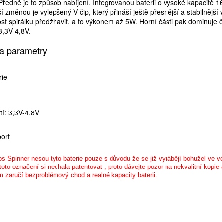
Předně je to způsob nabíjení. Integrovanou baterii o vysoké kapacitě 
 změnou je vylepšený V čip, který přináší ještě přesnější a stabilnější 
ost spirálku předžhavit, a to výkonem až 5W. Horní části pak dominuje 
3,3V-4,8V.
a parametry
rie
tí: 3,3V-4,8V
h
port
 Spinner nesou tyto baterie pouze s důvodu že se již vyrábějí bohužel ve vel
oto označení si nechala patentovat , proto dávejte pozor na nekvalitní kopie 
m zaručí bezproblémový chod a realné kapacity baterii.