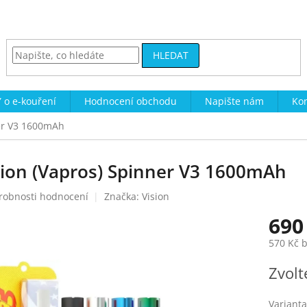
HLEDAT
 o e-kouření
Hodnocení obchodu
Napište nám
Kon
ner V3 1600mAh
sion (Vapros) Spinner V3 1600mAh
robnosti hodnocení
Značka:
Vision
690
570 Kč 
Měrná
Zvolt
cena:
Varianta