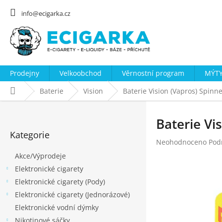
Přejít
na
info@ecigarka.cz
obsah
Prodejny
Velkoobchod
Věrnostní program
MÝTY
Domů
Baterie
Vision
Baterie Vision (Vapros) Spin
P
o
Baterie Vi
Přeskočit
s
Kategorie
kategorie
Průměrné
Neohodnoceno
Pod
t
hodnocení
Akce/Výprodeje
r
produktu
Elektronické cigarety
a
je
0,0
Elektronické cigarety (Pody)
n
z
Elektronické cigarety (Jednorázové)
n
5
Elektronické vodní dýmky
hvězdiček.
í
Nikotinové sáčky