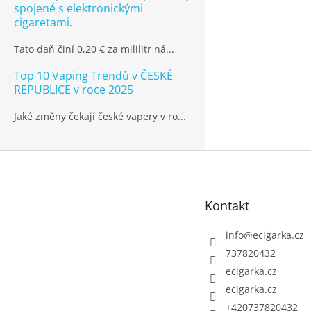
spojené s elektronickými
cigaretami.
Tato daň činí 0,20 € za mililitr ná...
Top 10 Vaping Trendů v ČESKÉ
REPUBLICE v roce 2025
Jaké změny čekají české vapery v ro...
Z
á
p
Kontakt
a
t
info
@
ecigarka.cz
í
737820432
ecigarka.cz
ecigarka.cz
+420737820432