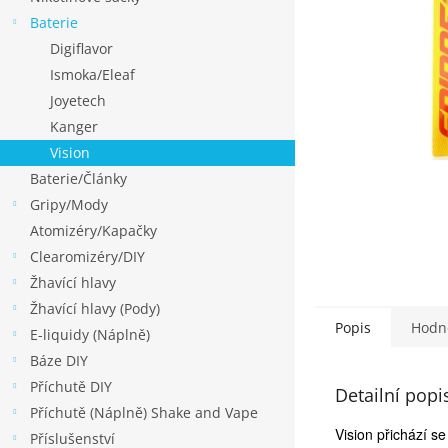
p
Baterie
a
Digiflavor
n
Ismoka/Eleaf
e
Joyetech
l
Kanger
Vision
Baterie/Články
Gripy/Mody
Atomizéry/Kapačky
Clearomizéry/DIY
Žhavící hlavy
Žhavící hlavy (Pody)
Popis
Hodn
E-liquidy (Náplně)
Báze DIY
Příchutě DIY
Detailní popi
Příchutě (Náplně) Shake and Vape
Vision přichází se
Příslušenství