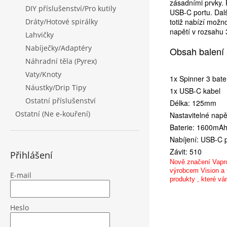
zásadními prvky. 
DIY příslušenství/Pro kutily
USB-C portu. Další
Dráty/Hotové spirálky
totiž nabízí možn
napětí v rozsahu 
Lahvičky
Nabíječky/Adaptéry
Obsah balení 
Náhradní těla (Pyrex)
Vaty/Knoty
1x Spinner 3 bate
Náustky/Drip Tipy
1x USB-C kabel
Ostatní příslušenství
Délka: 125mm
Ostatní (Ne e-kouření)
Nastavitelné napě
Baterie: 1600mA
Nabíjení: USB-C 
Závit: 510
Přihlášení
Nově značení Vapros
výrobcem Vision a t
E-mail
produkty , které vá
Heslo