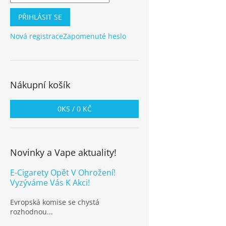
PŘIHLÁSIT SE
Nová registrace
Zapomenuté heslo
Nákupní košík
0
KS /
0 KČ
Novinky a Vape aktuality!
E-Cigarety Opět V Ohrožení!
Vyzýváme Vás K Akci!
Evropská komise se chystá
rozhodnou...