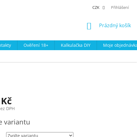
CZK
Přihlášení
NÁKUPNÍ
Prázdný košík
KOŠÍK
takty
Ověření 18+
Kalkulačka DIY
Moje objednávk
 Kč
bez DPH
e variantu