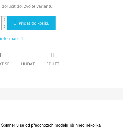
doručit do:
Zvolte variantu
Přidat do košíku
 informace
AT SE
HLÍDAT
SDÍLET
rie Spinner 3 se od předchozích modelů liší hned několika